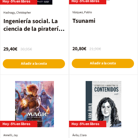
Hoy -5% en libros
Hoy -5% en libros
Vázquez, Pablo
Hadnagy, Christopher
Tsunami
Ingeniería social. La
ciencia de la piratería
humana
20,80€
29,40€
21,90€
30,95€
Añadir a la cesta
Añadir a la cesta
Hoy -5% en libros
Hoy -5% en libros
Annelli, Jay
Ávila, Clara