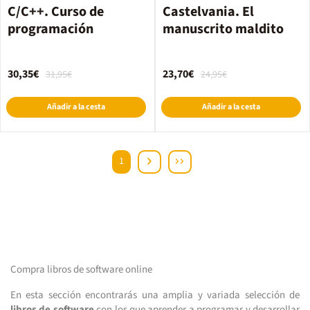
C/C++. Curso de
Castelvania. El
programación
manuscrito maldito
30,35€
23,70€
31,95€
24,95€
Añadir a la cesta
Añadir a la cesta
1
Compra libros de software online
En esta sección encontrarás una amplia y variada selección de
libros de software
con los que aprender a programar y desarrollar