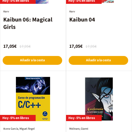
Hoy -5% en libros
Hoy -5% en libros
Aavv
Aavv
Kaibun 06: Magical
Kaibun 04
Girls
17,05€
17,05€
17,95€
17,95€
Añadir a la cesta
Añadir a la cesta
Hoy -5% en libros
Hoy -5% en libros
Acera García, Miguel Ángel
Molinaro, Gianni