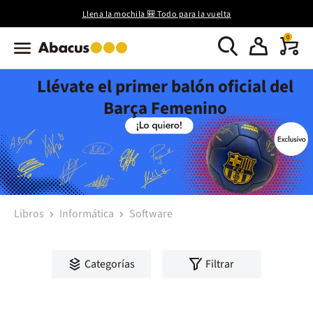
Llena la mochila 🎒 Todo para la vuelta
0
Llévate el primer balón oficial del
Barça Femenino
Libros
Informática
Software
Categorías
Filtrar