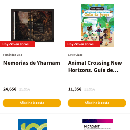
Hoy -5% en libros
Hoy -5% en libros
Fernández, Lola
Lister, Claire
Memorias de Yharnam
Animal Crossing New
Horizons. Guía de
juego
24,65€
11,35€
25,95€
11,95€
Añadir a la cesta
Añadir a la cesta