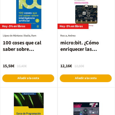
Hoy -5% en libros
Hoy -5% en libros
López de Mántaras i Badia, Ram
Rocca, Andrea
100 coses que cal
micro:bit. ¿Cómo
saber sobre
enriquecer las
intel·ligència artificial
experiencias de
aprendizaje?
15,58€
12,16€
16,40€
12,80€
Añadir a la cesta
Añadir a la cesta