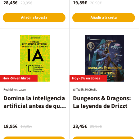
28,45€
19,85€
29,95€
20,90€
Añadir a la cesta
Añadir a la cesta
Hoy -5% en libros
Hoy -5% en libros
Rouhiainen, Lasse
WITWER, MICHAEL
Domina la inteligencia
Dungeons & Dragons:
artificial antes de que
La leyenda de Drizzt
ella te domine a ti
18,95€
28,45€
19,95€
29,95€