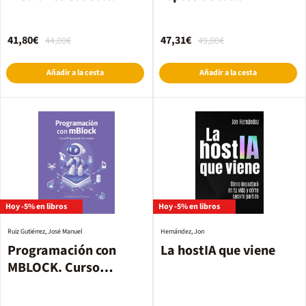
intensivo de datos
intel·ligència artificial
(edició estoig)
41,80€
47,31€
44,00€
49,80€
Añadir a la cesta
Añadir a la cesta
Hoy -5% en libros
Hoy -5% en libros
Ruiz Gutiérrez, José Manuel
Hernández, Jon
Programación con
La hostIA que viene
MBLOCK. Curso
práctico de formación