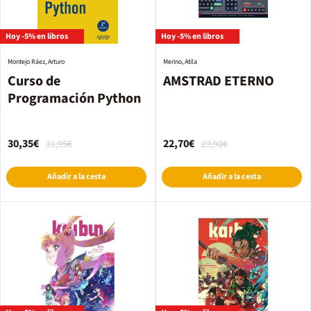
Hoy -5% en libros
Hoy -5% en libros
Montejo Ráez, Arturo
Merino, Atila
Curso de
AMSTRAD ETERNO
Programación Python
30,35€
22,70€
31,95€
23,90€
Añadir a la cesta
Añadir a la cesta