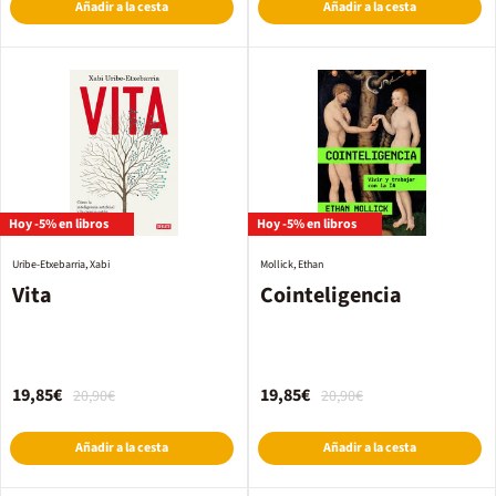
Añadir a la cesta
Añadir a la cesta
Hoy -5% en libros
Hoy -5% en libros
Uribe-Etxebarria, Xabi
Mollick, Ethan
Vita
Cointeligencia
19,85€
19,85€
20,90€
20,90€
Añadir a la cesta
Añadir a la cesta