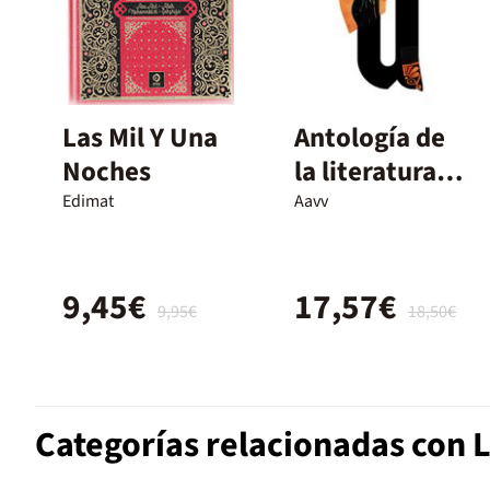
Las Mil Y Una
Antología de
Noches
la literatura
griega
Edimat
Aavv
9,45€
17,57€
9,95€
18,50€
Categorías relacionadas con L