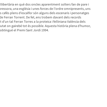
 llibertària en què dos oncles aparentment solters fan de pare i
ressora, una església i unes forces de l'ordre omnipresents, uns
ns cafès plens d'escalfor són alguns dels escenaris i personatges
de Ferran Torrent. De fet, ens trobem davant dels records
t d'un tal Ferran Torres a la proteica i felliniana València dels
iutat on gairebé tot és possible. Aquesta història plena d'humor,
 obtingué el Premi Sant Jordi 1994.