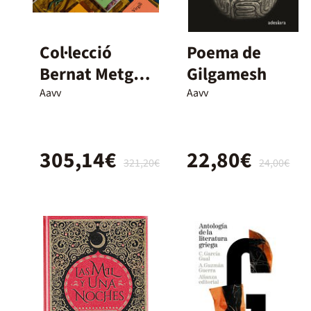
Col·lecció
Poema de
Bernat Metge
Gilgamesh
Essencial
Aavv
Aavv
305,14€
22,80€
321,20€
24,00€