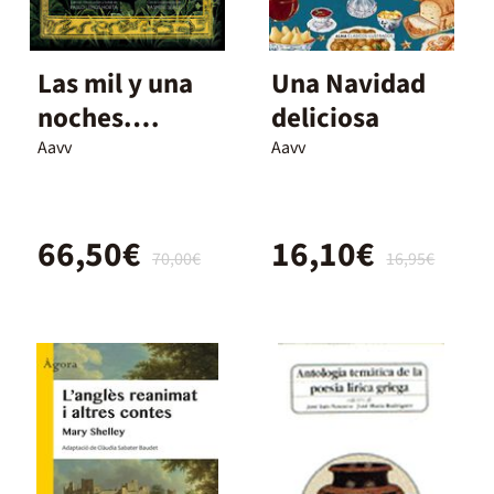
Las mil y una
Una Navidad
noches.
deliciosa
Edición
Aavv
Aavv
anotada
66,50€
16,10€
70,00€
16,95€