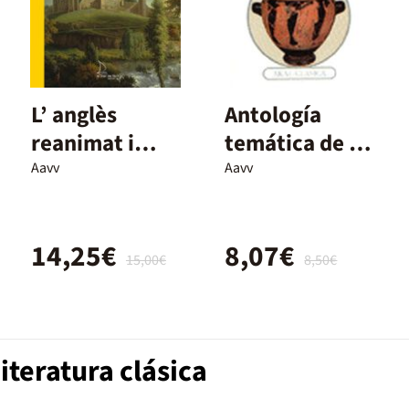
L’ anglès
Antología
reanimat i
temática de la
altres contes
poesía lírica
Aavv
Aavv
griega
14,25€
8,07€
15,00€
8,50€
iteratura clásica