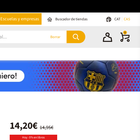
Escuelas y empresas
Buscador de tiendas
CAT
CAS
0
Borrar
14,20€
14,95€
Hoy -5% en libros