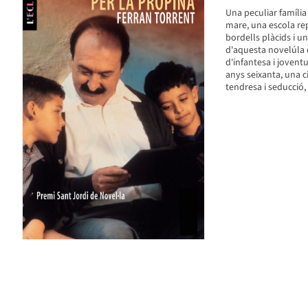
Una peculiar família
mare, una escola rep
bordells plàcids i u
d'aquesta novelúla 
d'infantesa i joventu
anys seixanta, una c
tendresa i seducció,