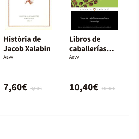
Història de
Libros de
Jacob Xalabin
caballerías
castellanos
Aavv
Aavv
7,60€
10,40€
8,00€
10,95€