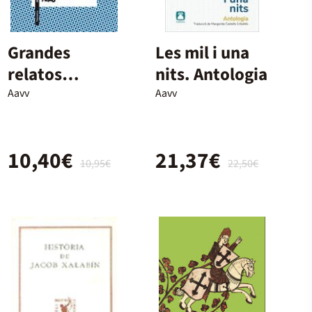
Grandes
Les mil i una
relatos
nits. Antologia
medievales
Aavv
Aavv
10,40€
21,37€
10,95€
22,50€