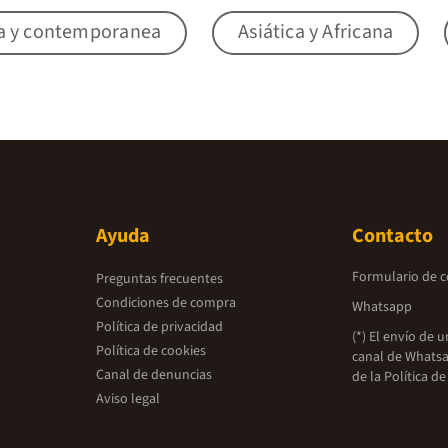
a y contemporanea
Asiática y Africana
Ayuda
Contacto
Formulario de 
Preguntas frecuentes
Condiciones de compra
Whatsapp
Política de privacidad
(*) El envío de 
Política de cookies
canal de Whatsa
Canal de denuncias
de la
Política de
Aviso legal