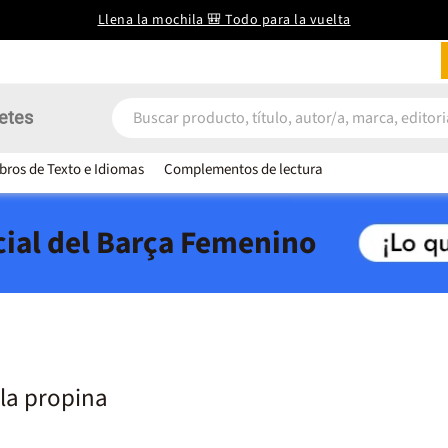
Llena la mochila 🎒 Todo para la vuelta
etes
ibros de Texto e Idiomas
Complementos de lectura
icial del Barça Femenino
 la propina