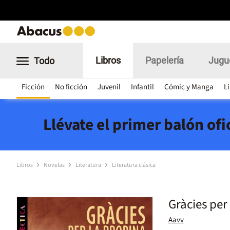
Libros
Papelería
Jugu
Todo
Ficción
No ficción
Juvenil
Infantil
Cómic y Manga
L
Llévate el primer balón of
Libros
Novelas
Literatura
Literatura clásica
Gràcies per
Aavv