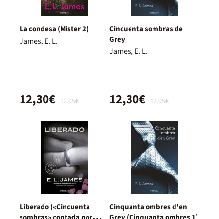
La condesa (Mister 2)
Cincuenta sombras de
Grey
James, E. L.
James, E. L.
12,30€
12,30€
12,95€
12,95€
Liberado («Cincuenta
Cinquanta ombres d'en
sombras» contada por
Grey (Cinquanta ombres 1)