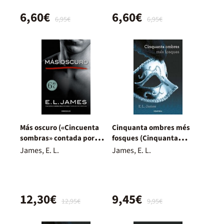
6,60€
6,60€
6,95€
6,95€
Más oscuro («Cincuenta
Cinquanta ombres més
sombras» contada por
fosques (Cinquanta
Christian Grey 2)
ombres 2)
James, E. L.
James, E. L.
12,30€
9,45€
12,95€
9,95€