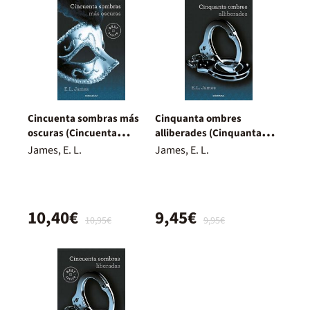
Cincuenta sombras más
Cinquanta ombres
oscuras (Cincuenta
alliberades (Cinquanta
sombras 2)
ombres 3)
James, E. L.
James, E. L.
10,40€
9,45€
10,95€
9,95€