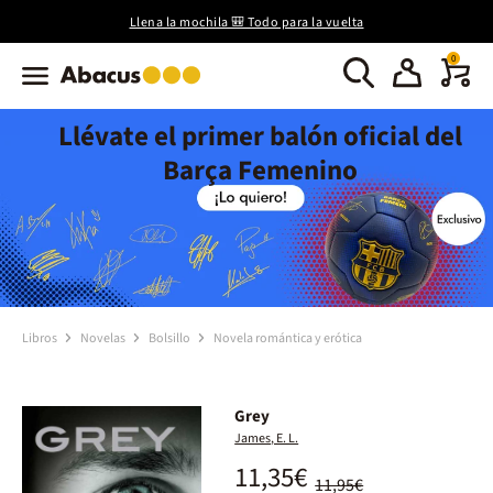
Llena la mochila 🎒 Todo para la vuelta
0
Llévate el primer balón oficial del
Barça Femenino
Libros
Novelas
Bolsillo
Novela romántica y erótica
Grey
James, E. L.
11,35€
11,95€