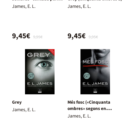
Christian Grey 3)
James, E. L.
James, E. L.
9,45€
9,45€
9,95€
9,95€
Grey
Més fosc («Cinquanta
ombres» segons en
James, E. L.
Christian Grey 2)
James, E. L.