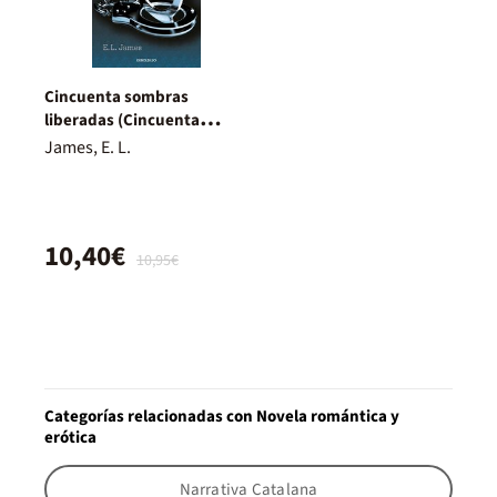
Cincuenta sombras
liberadas (Cincuenta
sombras 3)
James, E. L.
10,40€
10,95€
Categorías relacionadas con Novela romántica y
erótica
Narrativa Catalana