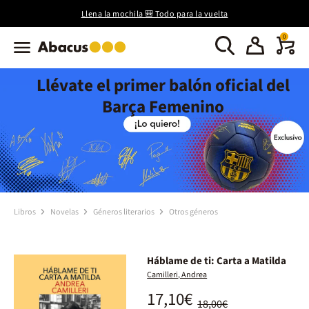
Llena la mochila 🎒 Todo para la vuelta
0
Llévate el primer balón oficial del
Barça Femenino
Libros
Novelas
Géneros literarios
Otros géneros
Háblame de ti: Carta a Matilda
Camilleri, Andrea
17,10€
18,00€