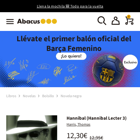
Llena la mochila 🎒 Todo para la vuelta
0
Llévate el primer balón oficial del
Barça Femenino
Libros
Novelas
Bolsillo
Novela negra
Hannibal (Hannibal Lecter 3)
Harris, Thomas
12,30€
12,95€