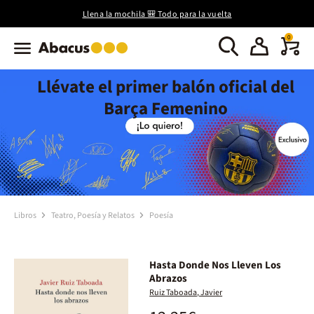
Llena la mochila 🎒 Todo para la vuelta
0
Llévate el primer balón oficial del
Barça Femenino
Libros
Teatro, Poesía y Relatos
Poesía
Hasta Donde Nos Lleven Los
Abrazos
Ruiz Taboada, Javier