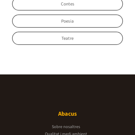
Contes
Poesia
Teatre
Abacus
Sobre nosaltres
Qualitat i medi ambient