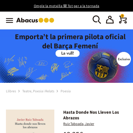
Omple la motxilla 🎒 Tot per a la tornada
0
Emporta’t la primera pilota oficial
del Barça Femení
Llibres
Teatre, Poesia i Relats
Poesia
Hasta Donde Nos Lleven Los
Abrazos
Ruiz Taboada, Javier