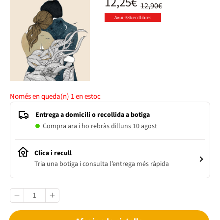
12,25€
12,90€
Avui -5% en llibres
Només en queda(n)
1
en estoc
Entrega a domicili o recollida a botiga
Compra ara i ho rebràs dilluns 10 agost
Clica i recull
Tria una botiga i consulta l’entrega més ràpida