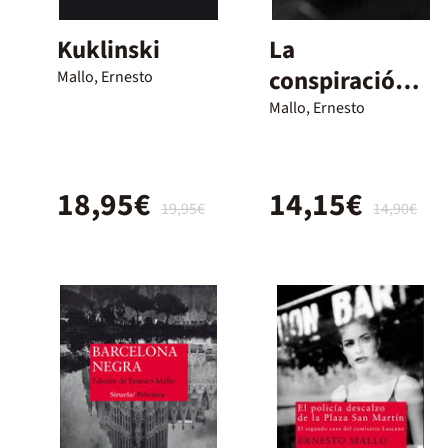
Kuklinski
La
conspiración
Mallo, Ernesto
de los
Mallo, Ernesto
mediocres
18,95€
14,15€
19,95€
14,90€