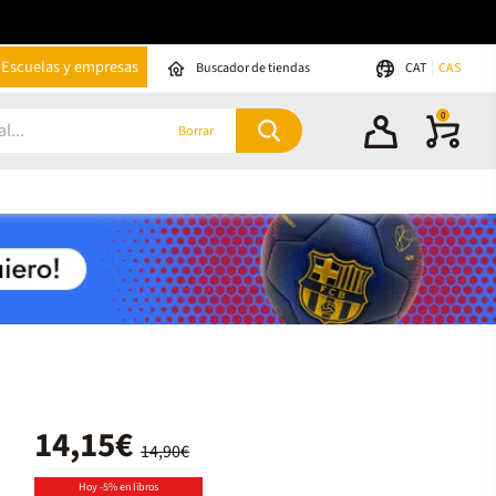
Escuelas y empresas
Buscador de tiendas
CAT
CAS
0
Borrar
14,15€
14,90€
Hoy -5% en libros