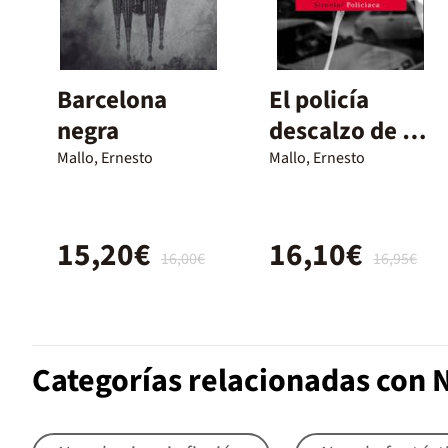
Barcelona
El policía
negra
descalzo de la
Plaza San
Mallo, Ernesto
Mallo, Ernesto
Martín
15,20€
16,10€
16,00€
16,95€
Categorías relacionadas con 