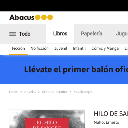
Libros
Papelería
Jugu
Todo
Ficción
No ficción
Juvenil
Infantil
Cómic y Manga
L
Llévate el primer balón of
Libros
Novelas
Géneros literarios
Novela negra
HILO DE SA
Mallo, Ernesto