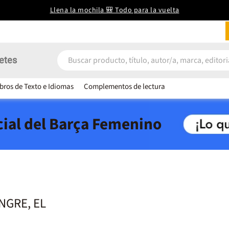
Llena la mochila 🎒 Todo para la vuelta
etes
ibros de Texto e Idiomas
Complementos de lectura
icial del Barça Femenino
NGRE, EL