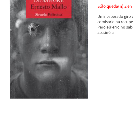
Sólo queda(n)
2
en 
Un inesperado giro 
comisario ha recuper
Pero elPerro no sabe
asesinó a