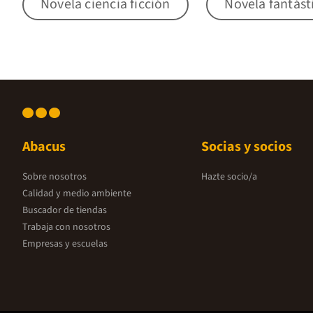
Novela ciencia ficción
Novela fantást
Abacus
Socias y socios
Sobre nosotros
Hazte socio/a
Calidad y medio ambiente
Buscador de tiendas
Trabaja con nosotros
Empresas y escuelas