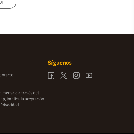
or
Síguenos
contacto
un mensaje a través del
pp, implica la aceptación
 Privacidad.