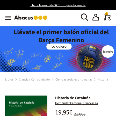
Llena la mochila 🎒 Todo para la vuelta
0
Llévate el primer balón oficial del
Barça Femenino
Libros
Ciencia y Conocimiento
Ciencias sociales y humanas
Historia
Historia de Cataluña
Hernàndez Cardona, Francesc Xa
19,95€
21,00€