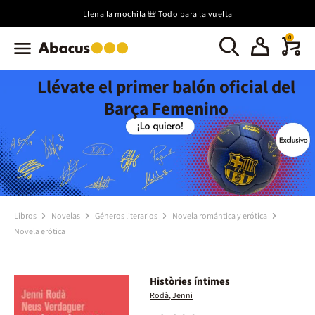
Llena la mochila 🎒 Todo para la vuelta
0
Llévate el primer balón oficial del
Barça Femenino
Libros
Novelas
Géneros literarios
Novela romántica y erótica
Novela erótica
Històries íntimes
Rodà, Jenni