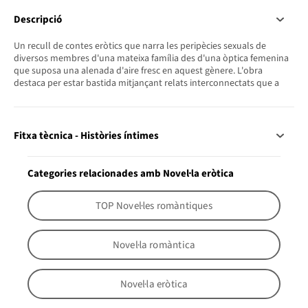
Descripció
Un recull de contes eròtics que narra les peripècies sexuals de
diversos membres d'una mateixa família des d'una òptica femenina
que suposa una alenada d'aire fresc en aquest gènere. L'obra
destaca per estar bastida mitjançant relats interconnectats que a
Fitxa tècnica - Històries íntimes
Categories relacionades amb Novel·la eròtica
TOP Novel·les romàntiques
Novel·la romàntica
Novel·la eròtica