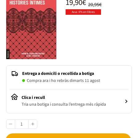
19,90€
20,95€
Avui -5% en llibres
Entrega a domicili o recollida a botiga
Compra ara i ho rebràs dimarts 11 agost
Clica i recull
Tria una botiga i consulta l’entrega més ràpida