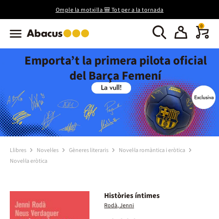
Omple la motxilla 🎒 Tot per a la tornada
0
Emporta’t la primera pilota oficial
del Barça Femení
Llibres
Novel·les
Gèneres literaris
Novel·la romàntica i eròtica
Novel·la eròtica
Històries íntimes
Rodà, Jenni