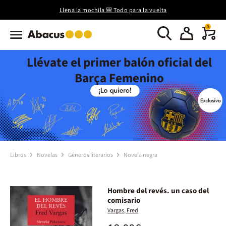
Llena la mochila 🎒 Todo para la vuelta
0
Llévate el primer balón oficial del
Barça Femenino
Libros
Novelas
Géneros literarios
Novela negra
Hombre del revés. un caso del
comisario
Vargas, Fred