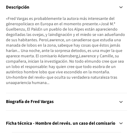
Descripción
«Fred Vargas es probablemente la autora más interesante del
géneropoliciaco en Europa en el momento presente.»José M.ª
Guelbenzu, El PaísEn un pueblo de los Alpes están apareciendo
degolladas las ovejas, y laindignación y el miedo se van adueñando
de sus habitantes. PeroLawrence, un canadiense que estudia una
manada de lobos en la zona, sabeque hay cosas que éstos jamás
harían... Una noche, ante la sorpresa detodos, es una mujer la que
aparece muerta. El comisario Adamsberg,Lawrence y Camille, su
compañera, inician la investigación. No todo elmundo cree que sea
un lobo el responsable: hay quien cree que todo esobra de un
auténtico hombre lobo que vive escondido en la montaña.
Un«hombre del revés» que oculta su verdadera naturaleza tras
unaapariencia humana...
Biografía de Fred Vargas
Ficha técnica - Hombre del revés. un caso del comisario