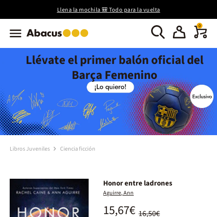
Llena la mochila 🎒 Todo para la vuelta
0
Llévate el primer balón oficial del
Barça Femenino
Libros Juveniles
Ciencia ficción
Honor entre ladrones
Aguirre, Ann
15,67€
16,50€