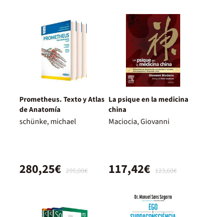
Prometheus. Texto y Atlas
La psique en la medicina
de Anatomía
china
schünke, michael
Maciocia, Giovanni
280,25€
117,42€
295,00€
123,60€