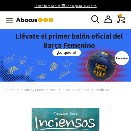
Llena la mochila 🎒 Todo para la vuelta
0
Llévate el primer balón oficial del
Barça Femenino
Libros
Ciencia y Conocimiento
Ciencias naturales
Medicina