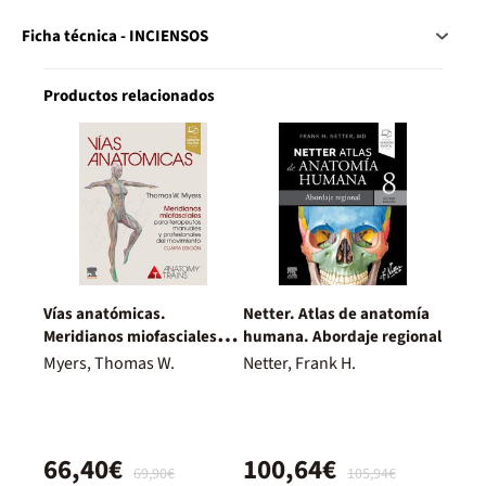
Ficha técnica - INCIENSOS
Productos relacionados
Vías anatómicas.
Netter. Atlas de anatomía
Meridianos miofasciales
humana. Abordaje regional
para terapeutas manuales
Myers, Thomas W.
Netter, Frank H.
y profesionales del
movimiento, 4.ª Edición
66,40€
100,64€
69,90€
105,94€