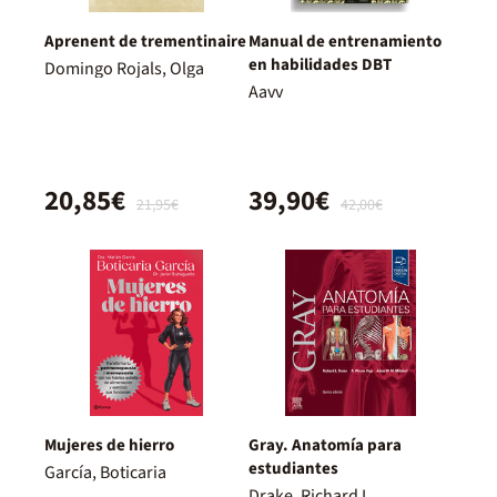
Aprenent de trementinaire
Manual de entrenamiento
en habilidades DBT
Domingo Rojals, Olga
Aavv
20,85€
39,90€
21,95€
42,00€
Mujeres de hierro
Gray. Anatomía para
estudiantes
García, Boticaria
Drake, Richard L.