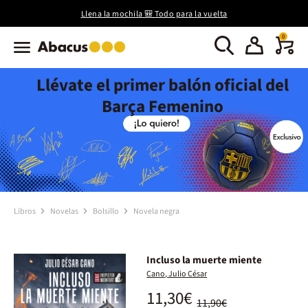
Llena la mochila 🎒 Todo para la vuelta
0
Llévate el primer balón oficial del
Barça Femenino
Libros
Novelas
Bolsillo
Novela negra
Incluso la muerte miente
Cano, Julio César
11,30€
11,90€