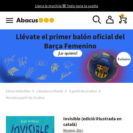
Llena la mochila 🎒 Todo para la vuelta
0
Llévate el primer balón oficial del
Barça Femenino
Libros Infantiles
Literatura infantil
A partir de 12 años
Novela a partir de 12 años
Invisible (edició il·lustrada en
català)
Moreno, Eloy