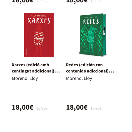
18,95€
18,95€
Xarxes (edició amb
Redes (edición con
contingut addicional)
contenido adiccional)
(Invisible 2)
(Invisible 2)
Moreno, Eloy
Moreno, Eloy
18,00€
18,00€
18,95€
18,95€