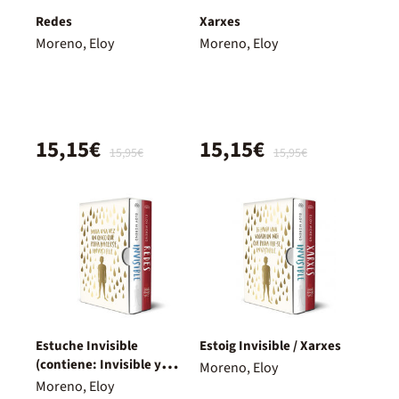
Redes
Xarxes
Moreno, Eloy
Moreno, Eloy
15,15€
15,15€
15,95€
15,95€
Estuche Invisible
Estoig Invisible / Xarxes
(contiene: Invisible y
Moreno, Eloy
Redes)
Moreno, Eloy