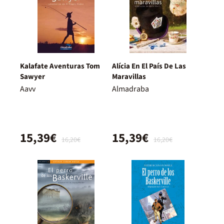
Kalafate Aventuras Tom
Alícia En El País De Las
Sawyer
Maravillas
Aavv
Almadraba
15,39€
15,39€
16,20€
16,20€