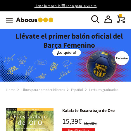
Llena la mochila 🎒 Todo para la vuelta
0
Llévate el primer balón oficial del
Barça Femenino
Libros
Libros para aprender idiomas
Español
Lecturas graduadas
Kalafate Escarabajo de Oro
15,39€
16,20€
Hoy -5% en libros