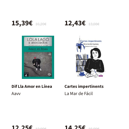
15,39€
12,43€
16,20€
13,08€
Dif Lla Amor en Línea
Cartes impertinents
Aavv
La Mar de Fácil
12,25€
14,25€
12,90€
15,00€