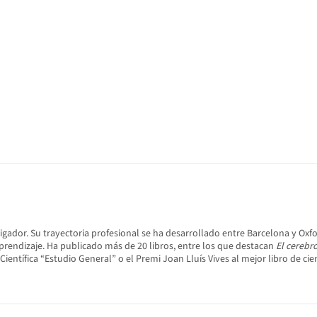
tigador. Su trayectoria profesional se ha desarrollado entre Barcelona y Oxf
endizaje. Ha publicado más de 20 libros, entre los que destacan
El cerebr
ientífica “Estudio General” o el Premi Joan Lluís Vives al mejor libro de ci