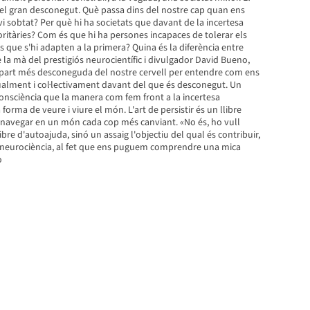
 el gran desconegut. Què passa dins del nostre cap quan ens
 sobtat? Per què hi ha societats que davant de la incertesa
itàries? Com és que hi ha persones incapaces de tolerar els
res que s'hi adapten a la primera? Quina és la diferència entre
 De la mà del prestigiós neurocientífic i divulgador David Bueno,
part més desconeguda del nostre cervell per entendre com ens
lment i col·lectivament davant del que és desconegut. Un
onsciència que la manera com fem front a la incertesa
forma de veure i viure el món. L'art de persistir és un llibre
 navegar en un món cada cop més canviant. «No és, ho vull
libre d'autoajuda, sinó un assaig l'objectiu del qual és contribuir,
la neurociència, al fet que ens puguem comprendre una mica
o