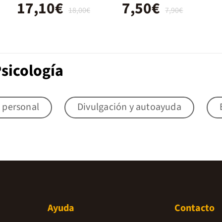
17,10€
7,50€
cerebral
18,00€
7,90€
sicología
 personal
Divulgación y autoayuda
Ayuda
Contacto