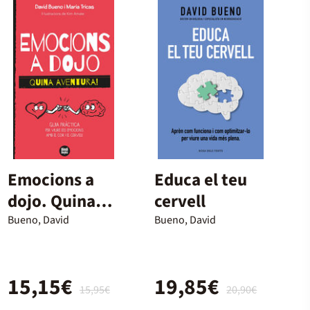
Emocions a
Educa el teu
dojo. Quina
cervell
aventura!
Bueno, David
Bueno, David
15,15€
19,85€
15,95€
20,90€