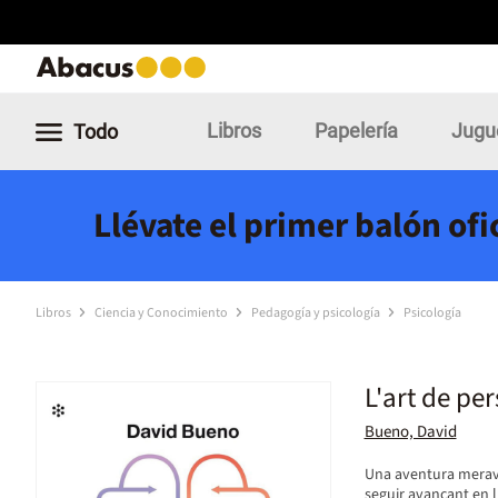
Libros
Papelería
Jugu
Todo
Llévate el primer balón of
Libros
Ciencia y Conocimiento
Pedagogía y psicología
Psicología
L'art de pers
Bueno, David
Una aventura meravel
seguir avançant en l'