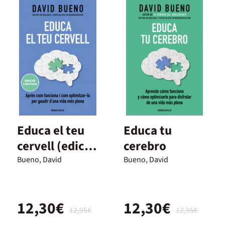
Educa el teu
Educa tu
cervell (edició
cerebro
limitada)
Bueno, David
Bueno, David
12,30€
12,30€
12,95€
12,95€