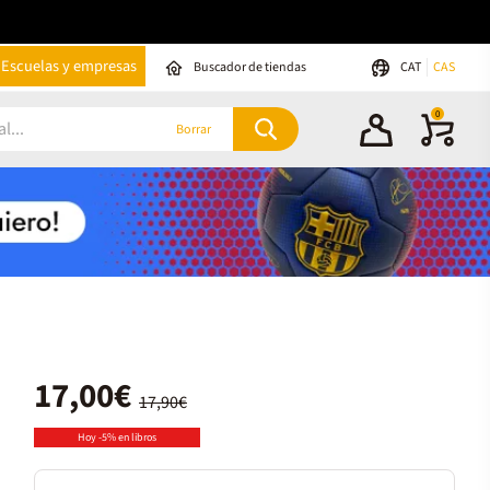
Escuelas y empresas
Buscador de tiendas
CAT
CAS
0
Borrar
17,00€
17,90€
Hoy -5% en libros