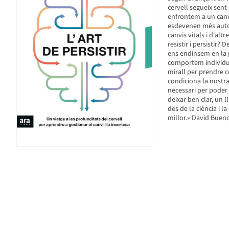
cervell segueix sent
enfrontem a un canvi
esdevenen més autor
canvis vitals i d'alt
resistir i persistir?
ens endinsem en la 
comportem individua
mirall per prendre c
condiciona la nostra 
necessari per poder
deixar ben clar, un l
des de la ciència i 
millor.» David Buen