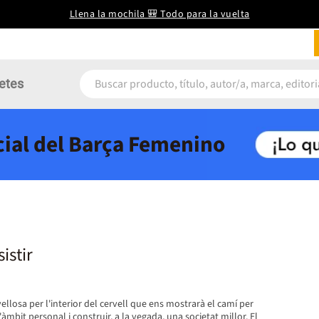
Llena la mochila 🎒 Todo para la vuelta
etes
icial del Barça Femenino
istir
losa per l'interior del cervell que ens mostrarà el camí per
àmbit personal i construir, a la vegada, una societat millor. El