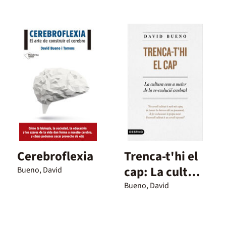
Cerebroflexia
Trenca-t'hi el
cap: La cultura
Bueno, David
com a motor
Bueno, David
de la re-
evolució