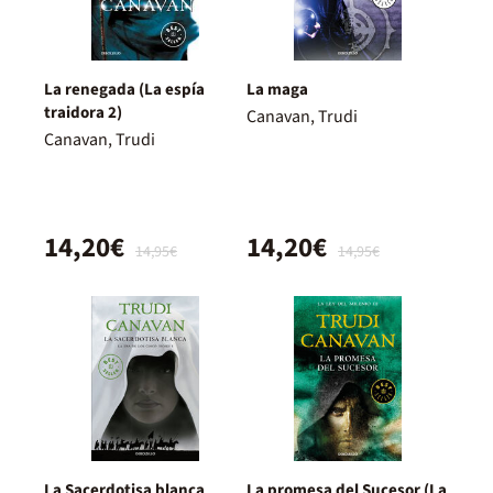
La renegada (La espía
La maga
traidora 2)
Canavan, Trudi
Canavan, Trudi
14,20€
14,20€
14,95€
14,95€
La Sacerdotisa blanca
La promesa del Sucesor (La