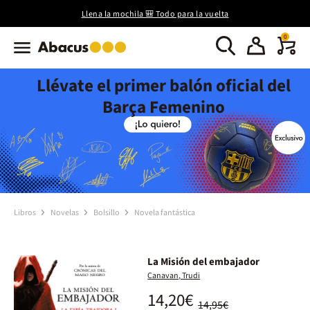
Llena la mochila 🎒 Todo para la vuelta
0
Llévate el primer balón oficial del
Barça Femenino
Libros
Novelas
Bolsillo
Novela fantástica
La Misión del embajador
Canavan, Trudi
14,20€
14,95€