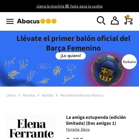
Llena la mochila 🎒 Todo para la vuelta
0
Llévate el primer balón oficial del
Barça Femenino
Libros
Novelas
Bolsillo
Recomendados por Abacus
La amiga estupenda (edición
limitada) (Dos amigas 1)
Ferrante, Elena