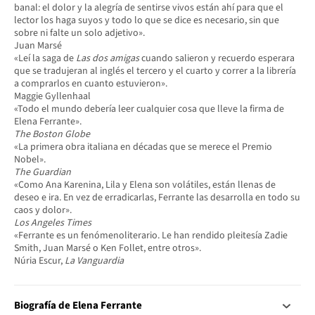
banal: el dolor y la alegría de sentirse vivos están ahí para que el
lector los haga suyos y todo lo que se dice es necesario, sin que
sobre ni falte un solo adjetivo».
Juan Marsé
«Leí la saga de
Las dos amigas
cuando salieron y recuerdo esperara
que se tradujeran al inglés el tercero y el cuarto y correr a la librería
a comprarlos en cuanto estuvieron».
Maggie Gyllenhaal
«Todo el mundo debería leer cualquier cosa que lleve la firma de
Elena Ferrante».
The Boston Globe
«La primera obra italiana en décadas que se merece el Premio
Nobel».
The Guardian
«Como Ana Karenina, Lila y Elena son volátiles, están llenas de
deseo e ira. En vez de erradicarlas, Ferrante las desarrolla en todo su
caos y dolor».
Los Angeles Times
«Ferrante es un fenómenoliterario. Le han rendido pleitesía Zadie
Smith, Juan Marsé o Ken Follet, entre otros».
Núria Escur,
La Vanguardia
Biografía de Elena Ferrante