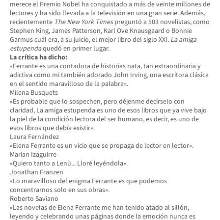
merece el Premio Nobel ha conquistado a más de veinte millones de
lectores y ha sido llevada a la televisión en una gran serie. Además,
recientemente
The New York Times
preguntó a 503 novelistas, como
Stephen King, James Patterson, Karl Ove Knausgaard o Bonnie
Garmus cuál era, a su juicio, el mejor libro del siglo XXI.
La amiga
estupenda
quedó en primer lugar.
La crítica ha dicho:
«Ferrante es una contadora de historias nata, tan extraordinaria y
adictiva como mi también adorado John Irving, una escritora clásica
en el sentido maravilloso de la palabra».
Milena Busquets
«Es probable que lo sospechen, pero déjenme decírselo con
claridad, La amiga estupenda es uno de esos libros que ya vive bajo
la piel de la condición lectora del ser humano, es decir, es uno de
esos libros que debía existir».
Laura Fernández
«Elena Ferrante es un vicio que se propaga de lector en lector».
Marian Izaguirre
«Quiero tanto a Lenù... Lloré leyéndola».
Jonathan Franzen
«Lo maravilloso del enigma Ferrante es que podemos
concentrarnos solo en sus obras».
Roberto Saviano
«Las novelas de Elena Ferrante me han tenido atado al sillón,
leyendo y celebrando unas páginas donde la emoción nunca es