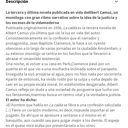
Descripción
La tercera y última novela publicada en vida deAlbert Camus, un
monólogo con gran ritmo narrativo sobre la idea de la justicia y
los excesos de la vidamoderna
Publicada originalmente en 1956,
La caída
es la tercera novela de
Albert Camus yla última que vio la luz en vida del autor.
Consisteenteramente en la confesión que el narrador y
protagonista, Jean-Baptiste Clamence, le hace a un oyente
silencioso a lo largo de varias jornadas en la ciudadde Ámsterdam, y
su extenso monólgo se centra en los hechos que le llevaron a
abrazar el sinsentido existencial.
Una noche, al volver a su casa en París,Clamence pasó por un
puente en el que vio a una muchacha inclinada sobre el parapeto.
Enseguida la oyó arrojarse al agua, pero no hizo nada por socorrerla.
Apartir de entonces, ha vivido roído por la culpa y noha dejado de
caer en su propia escala moral. En estehombre desgarrado, Albert
Camus refleja sin duda a una sociedad de posguerra que lucha con
sus fantasmas,mientras busca un centro vital y la verdadera justicia.
El autor ha dicho:
«El hombre que habla en
La caída
se libra a una confesión calculada
[...] Tiene un corazón moderno, es decir, nopuede soportar el ser
juzgado. De ahí que se apresure a sentarse a sí mismo en el
banquillo, aun cuando sea para juzgar mejor a los demás. El espejo
en el quese mira acaba por presentárselo a los otros.