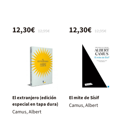
12,30€
12,30€
12,95€
12,95€
El extranjero (edición
El mite de Sísif
especial en tapa dura)
Camus, Albert
Camus, Albert