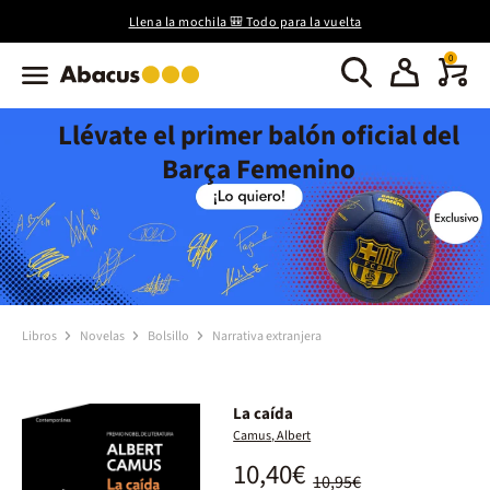
Llena la mochila 🎒 Todo para la vuelta
0
Llévate el primer balón oficial del
Barça Femenino
Libros
Novelas
Bolsillo
Narrativa extranjera
La caída
Camus, Albert
10,40€
10,95€