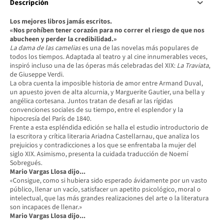
Descripción
Los mejores libros jamás escritos.
«Nos prohíben tener corazón para no correr el riesgo de que nos
abucheen y perder la credibilidad.»
La dama de las camelias
es una de las novelas más populares de
todos los tiempos. Adaptada al teatro y al cine innumerables veces,
inspiró incluso una de las óperas más celebradas del XIX:
La Traviata
,
de Giuseppe Verdi.
La obra cuenta la imposible historia de amor entre Armand Duval,
un apuesto joven de alta alcurnia, y Marguerite Gautier, una bella y
angélica cortesana. Juntos tratan de desafi ar las rígidas
convenciones sociales de su tiempo, entre el esplendor y la
hipocresía del París de 1840.
Frente a esta espléndida edición se halla el estudio introductorio de
la escritora y crítica literaria Ariadna Castellarnau, que analiza los
prejuicios y contradicciones a los que se enfrentaba la mujer del
siglo XIX. Asimismo, presenta la cuidada traducción de Noemí
Sobregués.
Mario Vargas Llosa dijo...
«Consigue, como si hubiera sido esperado ávidamente por un vasto
público, llenar un vacío, satisfacer un apetito psicológico, moral o
intelectual, que las más grandes realizaciones del arte o la literatura
son incapaces de llenar.»
Mario Vargas Llosa dijo...