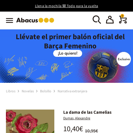
Llena la mochila 🎒 Todo para la vuelta
0
Llévate el primer balón oficial del
Barça Femenino
Libros
Novelas
Bolsillo
Narrativa extranjera
La dama de las Camelias
Dumas, Alexandre
10,40€
10,95€