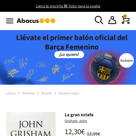
Llena la mochila 🎒 Todo para la vuelta
0
Llévate el primer balón oficial del
Barça Femenino
Libros
Novelas
Bolsillo
Novela negra
La gran estafa
Grisham, John
12,30€
12,95€