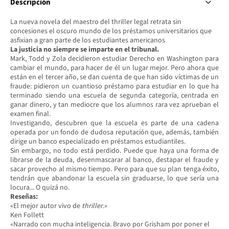
Descripción
La nueva novela del maestro del thriller legal retrata sin
concesiones el oscuro mundo de los préstamos universitarios que
asfixian a gran parte de los estudiantes americanos
La justicia no siempre se imparte en el tribunal.
Mark, Todd y Zola decidieron estudiar Derecho en Washington para
cambiar el mundo, para hacer de él un lugar mejor. Pero ahora que
están en el tercer año, se dan cuenta de que han sido víctimas de un
fraude: pidieron un cuantioso préstamo para estudiar en lo que ha
terminado siendo una escuela de segunda categoría, centrada en
ganar dinero, y tan mediocre que los alumnos rara vez aprueban el
examen final.
Investigando, descubren que la escuela es parte de una cadena
operada por un fondo de dudosa reputación que, además, también
dirige un banco especializado en préstamos estudiantiles.
Sin embargo, no todo está perdido. Puede que haya una forma de
librarse de la deuda, desenmascarar al banco, destapar el fraude y
sacar provecho al mismo tiempo. Pero para que su plan tenga éxito,
tendrán que abandonar la escuela sin graduarse, lo que sería una
locura... O quizá no.
Reseñas:
«El mejor autor vivo de
thriller
.»
Ken Follett
«Narrado con mucha inteligencia. Bravo por Grisham por poner el