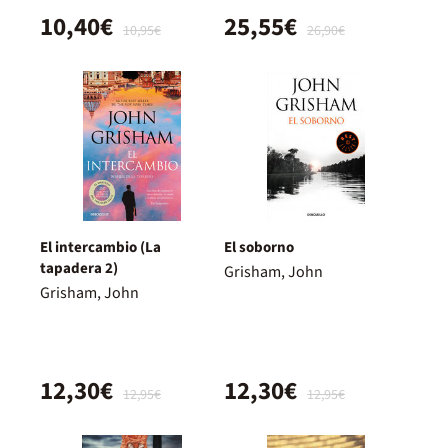
10,40€
25,55€
10,95€
26,90€
El intercambio (La
El soborno
tapadera 2)
Grisham, John
Grisham, John
12,30€
12,30€
12,95€
12,95€