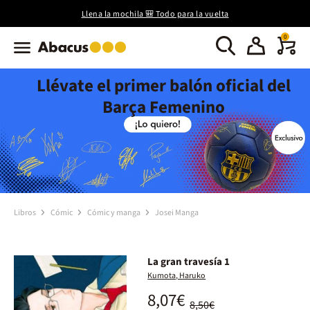
Llena la mochila 🎒 Todo para la vuelta
0
Llévate el primer balón oficial del
Barça Femenino
Libros
Cómic
Cómic y manga
Josei Manga
La gran travesía 1
Kumota, Haruko
8,07€
8,50€