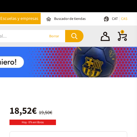
Escuelas y empresas
Buscador de tiendas
CAT
CAS
0
Borrar
18,52€
19,50€
Hoy -5% en libros