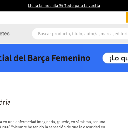
Llena la mochila 🎒 Todo para la vuelta
etes
icial del Barça Femenino
dría
ra en una enfermedad imaginaria, ¿puede, en sí misma, ser una
(1966) ''Siempre he tenido la sensación de que la oscuridad en