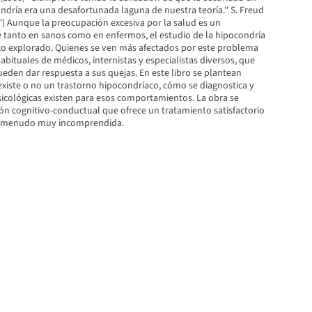
ndría era una desafortunada laguna de nuestra teoría.'' S. Freud
zi'') Aunque la preocupación excesiva por la salud es un
tanto en sanos como en enfermos, el estudio de la hipocondría
o explorado. Quienes se ven más afectados por este problema
habituales de médicos, internistas y especialistas diversos, que
eden dar respuesta a sus quejas. En este libro se plantean
existe o no un trastorno hipocondríaco, cómo se diagnostica y
sicológicas existen para esos comportamientos. La obra se
ón cognitivo-conductual que ofrece un tratamiento satisfactorio
 a menudo muy incomprendida.