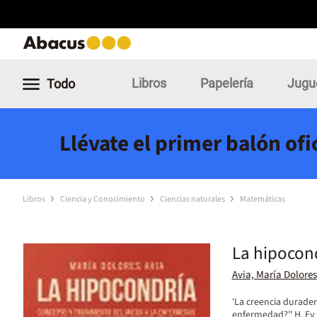
Libros
Papelería
Jugu
Todo
Llévate el primer balón of
Libros
Ciencia y Conocimiento
Ciencias naturales
Matemáticas
La hipocon
Avia, María Dolores
'La creencia durade
enfermedad?'' H. Ey 