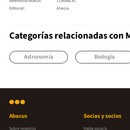
Referencia Abacus:
1196886.41
Editorial:
Alianza
Categorías relacionadas con 
Astronomía
Biología
Abacus
Socias y socios
Sobre nosotros
Hazte socio/a