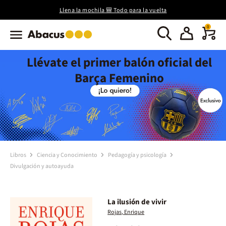
Llena la mochila 🎒 Todo para la vuelta
0
Llévate el primer balón oficial del
Barça Femenino
Libros
Ciencia y Conocimiento
Pedagogía y psicología
Divulgación y autoayuda
La ilusión de vivir
Rojas, Enrique