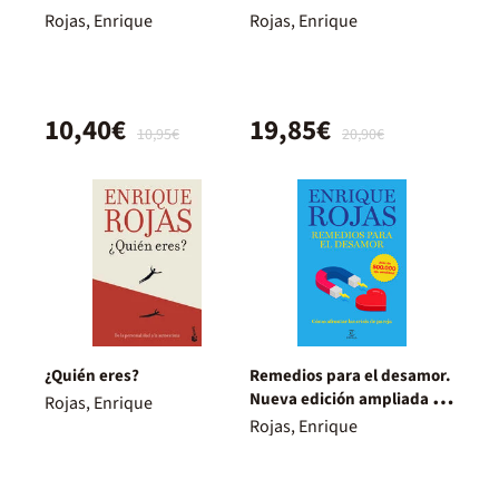
Rojas, Enrique
Rojas, Enrique
10,40€
19,85€
10,95€
20,90€
¿Quién eres?
Remedios para el desamor.
Nueva edición ampliada y
Rojas, Enrique
actualizada
Rojas, Enrique