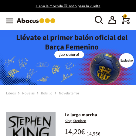
Llena la mochila 🎒 Todo para la vuelta
0
Llévate el primer balón oficial del
Barça Femenino
Libros
Novelas
Bolsillo
Novela terror
La larga marcha
King, Stephen
14,20€
14,95€