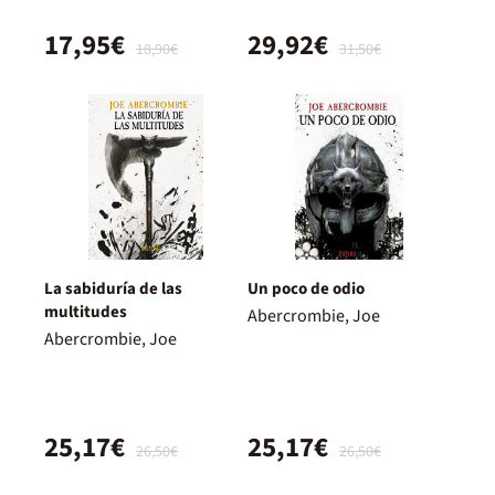
17,95€
29,92€
18,90€
31,50€
La sabiduría de las
Un poco de odio
multitudes
Abercrombie, Joe
Abercrombie, Joe
25,17€
25,17€
26,50€
26,50€