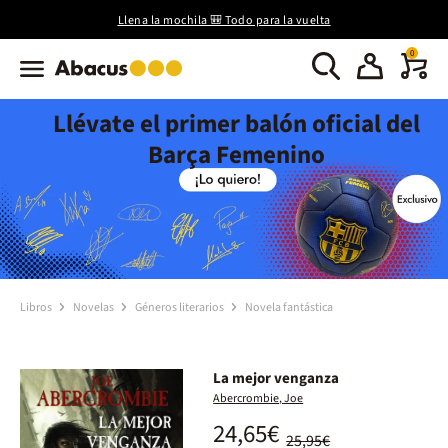
Llena la mochila 🎒 Todo para la vuelta
0
Llévate el primer balón oficial del
Barça Femenino
Libros
Novelas
Géneros literarios
Novela fantástica
La mejor venganza
Abercrombie, Joe
24,65€
25,95€