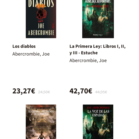
Los diablos
La Primera Ley: Libros I, II,
y III - Estuche
Abercrombie, Joe
Abercrombie, Joe
23,27€
42,70€
24,50€
44,95€