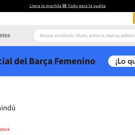
Llena la mochila 🎒 Todo para la vuelta
etes
icial del Barça Femenino
hindú
stock