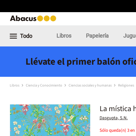
Libros
Papelería
Jugu
Todo
Llévate el primer balón of
Libros
Ciencia y Conocimiento
Ciencias sociales y humanas
Religiones
La mística 
Dasgupta, S.N.
Sólo queda(n)
3
en 