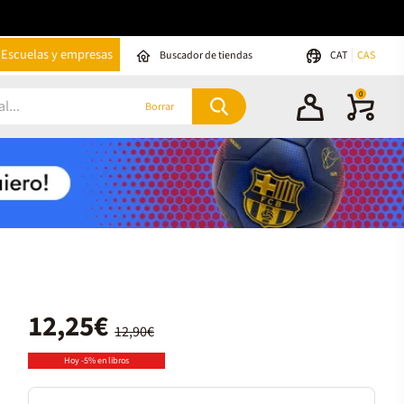
Escuelas y empresas
Buscador de tiendas
CAT
CAS
0
Borrar
12,25€
12,90€
Hoy -5% en libros