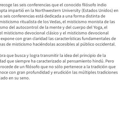
recoge las seis conferencias que el conocido filósofo indio
ta impartió en la Northwestern University (Estados Unidos) en
s seis conferencias está dedicada a una forma distinta de
 misticismo ritualista de los Vedas, el misticismo monista de las
ismo del autocontrol de la mente y del cuerpo del Yoga, el
el misticismo devocional clásico y el misticismo devocional
xpone con gran claridad las características fundamentales de
as de misticismo haciéndolas accesibles al público occidental.
a que busca y logra transmitir la idea del principio de la
idad que siempre ha caracterizado al pensamiento hindú. Pero
procede de un filósofo que no sólo pertenece a la tradición que
noce con gran profundidad y erudición las múltiples tradiciones
lado en su seno.