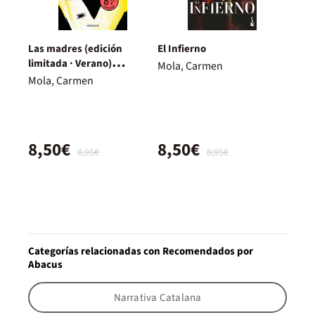
Las madres (edición
El Infierno
limitada · Verano)
Mola, Carmen
(Inspectora Elena Blanco 4)
Mola, Carmen
8,50€
8,50€
8,95€
8,95€
Categorías relacionadas con Recomendados por
Abacus
Narrativa Catalana