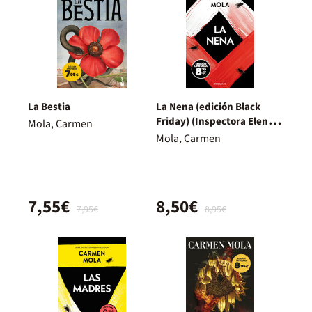
La Bestia
La Nena (edición Black
Friday) (Inspectora Elena
Mola, Carmen
Blanco 3)
Mola, Carmen
7,55€
8,50€
7,95€
8,95€