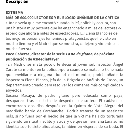
Descripción
EXTREMA
MÁS DE 600.000 LECTORES Y EL ELOGIO UNÁNIME DE LA CRÍTICA
«Una novela que me encantó cuando la leí, policial y oscura, con
una historia muy potente que ha enganchado a miles de lectores -y
espero que ahora a miles de espectadores. [...] Elena Blanco es de
los mejores personajes femeninos protagonistas que he visto en
mucho tiempo y el Madrid que se muestra, callejero y violento, da
mucha fuerza.»
Paco Cabezas, director de la serie
La novia gitana
, de próxima
publicación de A3MediaPlayer
«En Madrid se mata poco», le decía al joven subinspector Ángel
Zárate su mentor en la policía, «pero cuando se mata, no tiene nada
que envidiarle a ninguna ciudad del mundo», podría añadir la
inspectora Elena Blanco, jefa de la Brigada de Análisis de Casos, un
departamento creado para resolver los crímenes más complicados y
abyectos.
Susana Macaya, de padre gitano pero educada como paya,
desaparece tras su fiesta de despedida de soltera. El cadáver es
encontrado dos días después en la Quinta de Vista Alegre del
madrileño barrio de Carabanchel. Podría tratarse de un asesinato
más, si no fuera por el hecho de que la víctima ha sido torturada
siguiendo un ritual insólito y atroz, y de que su hermana Lara sufrió
idéntica suerte siete años atrás, también en vísperas de su boda. El