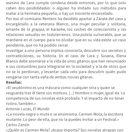
asesino de Lara cumple condena desde entonces, por lo que solo
caben dos posibilidades: o alguien ha imitado sus métodos para
matar a la hermana pequeña, o hay un inocente encarcelado.
Por eso el comisario Rentero ha decidido apartar a Zárate del caso y
encargárselo a la veterana Blanco, una mujer peculiar y solitaria,
amante de la
grappa
, el karaoke, los coches de coleccionista y las
relaciones sexuales en todoterrenos. Una policía vulnerable, que se
mantiene en el cuerpo para no olvidar que en su vida existe un caso
pendiente, que no ha podido cerrar.
Investigar a una persona implica conocerla, descubrir sus secretos y
contradicciones, su historia. En el caso de Lara y Susana, Elena
Blanco debe asomarse a la vida de unos gitanos que han renunciado
a sus costumbres para integrarse en la sociedad y a la de otros que
no se lo perdonan, y levantar cada velo para descubrir quién pudo
vengarse con tanta saña de ambas novias gitanas.
Reseñas:
«El seudónimo es una máscara como cualquier otra y quien se
resguarda tras él tiene sus motivos. [...] Hombre o mujer, igual da. La
competencia de sus novelas está probada. Y el impacto de no tener
rostro, también.»
Antonio Lucas,
El Mundo
«La novela negra o muta o se ensimisma. Carmen Mola, la escritora
mutante. Lo peor de ella, que no la puedes invitar a un Festival.»
Carlos Zanón
«¿Quién es Carmen Mola? ¿Acaso importa? Sus novelas atrapan con