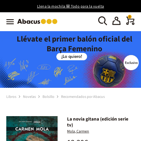
Llena la mochila 🎒 Todo para la vuelta
0
Llévate el primer balón oficial del
Barça Femenino
Libros
Novelas
Bolsillo
Recomendados por Abacus
La novia gitana (edición serie
tv)
Mola, Carmen