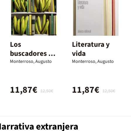
Los
Literatura y
buscadores de
vida
oro
Monterroso, Augusto
Monterroso, Augusto
11,87€
11,87€
12,50€
12,50€
arrativa extranjera