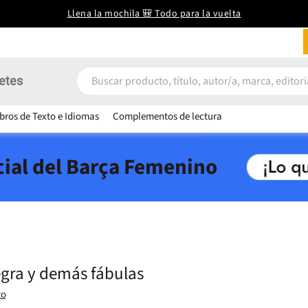
Llena la mochila 🎒 Todo para la vuelta
etes
ibros de Texto e Idiomas
Complementos de lectura
icial del Barça Femenino
egra y demás fábulas
to