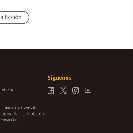
a ficción
Síguenos
contacto
un mensaje a través del
pp, implica la aceptación
 Privacidad.