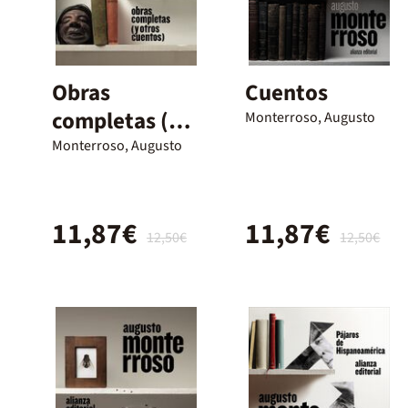
Obras
Cuentos
completas (y
Monterroso, Augusto
otros cuentos)
Monterroso, Augusto
11,87€
11,87€
12,50€
12,50€