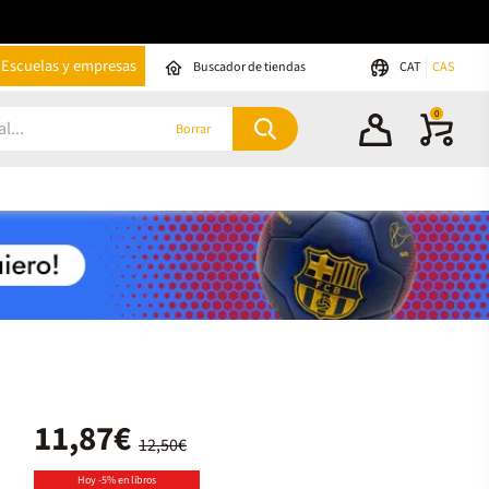
Escuelas y empresas
Buscador de tiendas
CAT
CAS
0
Borrar
11,87€
12,50€
Hoy -5% en libros