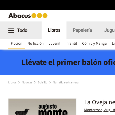
Libros
Papelería
Jugu
Todo
Ficción
No ficción
Juvenil
Infantil
Cómic y Manga
L
Llévate el primer balón of
Libros
Novelas
Bolsillo
Narrativa extranjera
La Oveja n
Monterroso, Augus