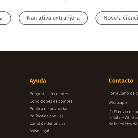
la
Narrativa extranjera
Novela cienci
Ayuda
Contacto
Formulario de 
Preguntas frecuentes
Condiciones de compra
Whatsapp
Política de privacidad
(*) El envío de 
Política de cookies
canal de Whatsa
Canal de denuncias
de la
Política de
Aviso legal