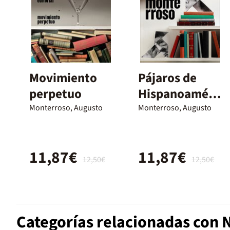
Movimiento
Pájaros de
perpetuo
Hispanoaméri
ca
Monterroso, Augusto
Monterroso, Augusto
11,87€
11,87€
12,50€
12,50€
Categorías relacionadas con N