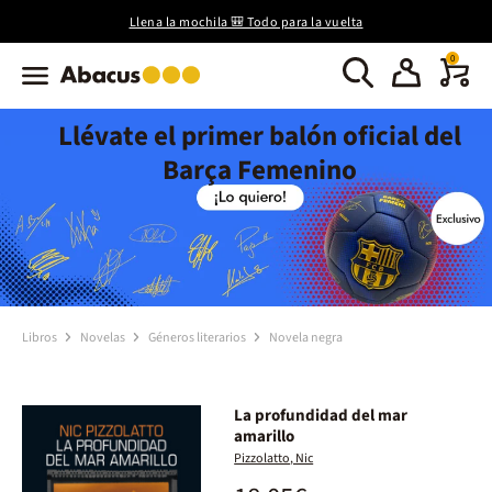
Llena la mochila 🎒 Todo para la vuelta
0
Llévate el primer balón oficial del
Barça Femenino
Libros
Novelas
Géneros literarios
Novela negra
La profundidad del mar
amarillo
Pizzolatto, Nic