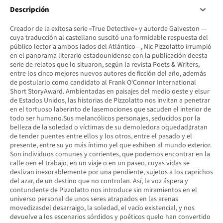
Descripción
Creador de la exitosa serie «True Detective» y autorde Galveston —
cuya traducción al castellano suscitó una formidable respuesta del
público lector a ambos lados del Atlántico—, Nic Pizzolatto irrumpió
en el panorama literario estadounidense con la publicación deesta
serie de relatos que lo situaron, según la revista Poets & Writers,
entre los cinco mejores nuevos autores de ficción del año, además
de postularlo como candidato al Frank O'Connor International
Short StoryAward. Ambientadas en paisajes del medio oeste y elsur
de Estados Unidos, las historias de Pizzolatto nos invitan a penetrar
en el tortuoso laberinto de lasemociones que sacuden el interior de
todo ser humano.Sus melancólicos personajes, seducidos por la
belleza de la soledad o víctimas de su demoledora oquedad,tratan
de tender puentes entre ellos y los otros, entre el pasado y el
presente, entre su yo más íntimo yel que exhiben al mundo exterior.
Son individuos comunes y corrientes, que podemos encontrar en la
calle oen el trabajo, en un viaje o en un paseo, cuyas vidas se
deslizan inexorablemente por una pendiente, sujetos a los caprichos
del azar, de un destino que no controlan. Así, la voz áspera y
contundente de Pizzolatto nos introduce sin miramientos en el
universo personal de unos seres atrapados en las arenas
movedizasdel desarraigo, la soledad, el vacío existencial, y nos
devuelve a los escenarios sórdidos y poéticos quelo han convertido