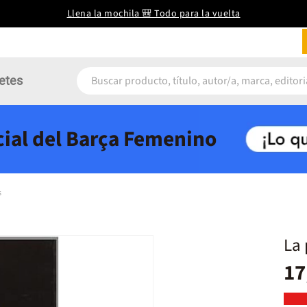
Llena la mochila 🎒 Todo para la vuelta
etes
icial del Barça Femenino
s
La 
17