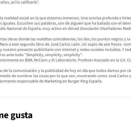
os, así lo calificaría''.
re la realidad social en la que estamos inmersos. Una sonrisa profunda e hi
es iguales. Escuchen sus palabras, son de alguien que ha bailado con el demoni
adio Nacional de España, muy activo en dimad (Asociación Diseñadores Madr
tas obras donde las malditas coincidencias, los líos, los puntos negros y 
fiero a este segundo libro de José Carlos León. Un soplo de aire fresco -co
 nuestro presente publicitario con internet y redes sociales incluídas. Y to
nte todo ''Simplicity, simplicity, simplicity''.
eriormente en BSM, McCann y El Laboratorio. Profesor Asociado en la UJI. Co
s de la comunicación y la publicidad de hoy en día que todos damos por ci
iedo de nombrar las cosas por lo que son, mostrando como José Carlos que l
riormente responsable de Marketing en Burger King España.
 me gusta