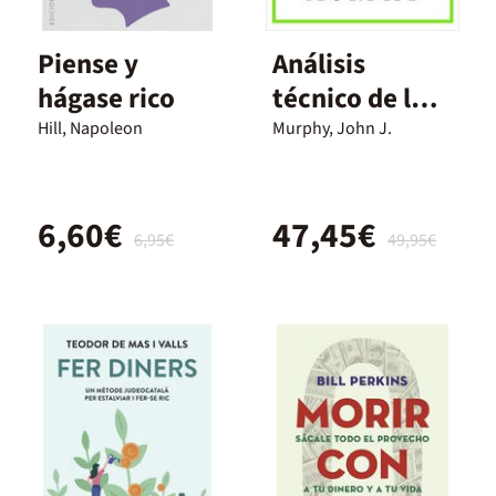
Piense y
Análisis
hágase rico
técnico de los
mercados
Hill, Napoleon
Murphy, John J.
financi
6,60€
47,45€
6,95€
49,95€