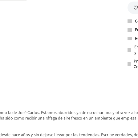
C
E
R
En
y 
Pr
Co
ica como la de José Carlos. Estamos aburridos ya de escuchar una y otra ve
 ha sido como recibir una ráfaga de aire fresco en un ambiente que empieza 
esde hace años y sin dejarse llevar por las tendencias. Escribe verdades, d