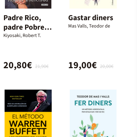
Padre Rico,
Gastar diners
padre Pobre
Mas Valls, Teodor de
(edición
Kiyosaki, Robert T.
especial
ampliada,
20,80€
19,00€
actualizada y
21,90€
20,00€
en tapa dura)