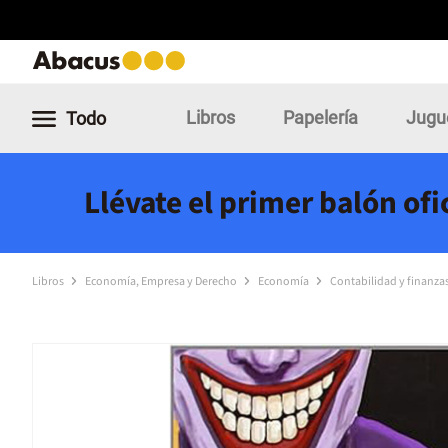
Libros
Papelería
Jugu
Todo
Llévate el primer balón of
Libros
Economía, Empresa y Derecho
Economía
Contabilidad y finanza