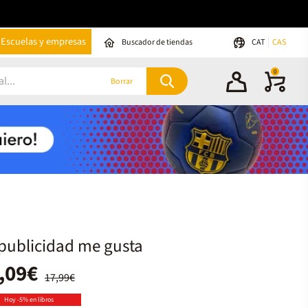
Escuelas y empresas
Buscador de tiendas
CAT
CAS
0
Borrar
publicidad me gusta
,09€
17,99€
Hoy -5% en libros