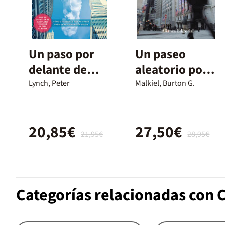
Un paso por
Un paseo
delante de
aleatorio por
Wall Street
Wall Street
Lynch, Peter
Malkiel, Burton G.
20,85€
27,50€
21,95€
28,95€
Categorías relacionadas con C