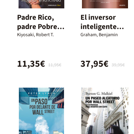
Padre Rico,
El inversor
padre Pobre
inteligente
(edición
(renovación)
Kiyosaki, Robert T.
Graham, Benjamin
actualizada)
11,35€
37,95€
11,95€
39,95€