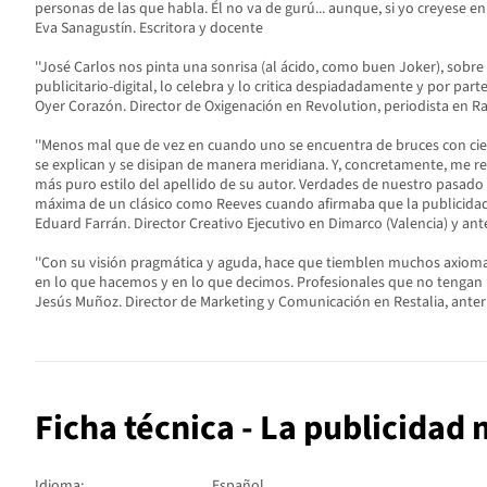
personas de las que habla. Él no va de gurú... aunque, si yo creyese en ell
Eva Sanagustín. Escritora y docente
''José Carlos nos pinta una sonrisa (al ácido, como buen Joker), sob
publicitario-digital, lo celebra y lo critica despiadadamente y por part
Oyer Corazón. Director de Oxigenación en Revolution, periodista en R
''Menos mal que de vez en cuando uno se encuentra de bruces con cier
se explican y se disipan de manera meridiana. Y, concretamente, me re
más puro estilo del apellido de su autor. Verdades de nuestro pasado y
máxima de un clásico como Reeves cuando afirmaba que la publicidad es a
Eduard Farrán. Director Creativo Ejecutivo en Dimarco (Valencia) y ant
''Con su visión pragmática y aguda, hace que tiemblen muchos axioma
en lo que hacemos y en lo que decimos. Profesionales que no tengan m
Jesús Muñoz. Director de Marketing y Comunicación en Restalia, ante
Ficha técnica - La publicidad
Idioma:
Español