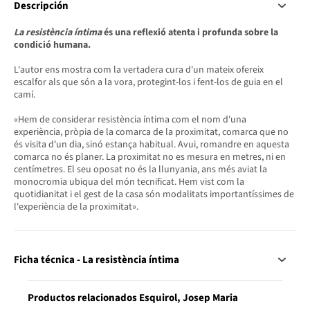
Descripción
La resistència íntima
és una reflexió atenta i profunda sobre la
condició humana.
L'autor ens mostra com la vertadera cura d'un mateix ofereix
escalfor als que són a la vora, protegint-los i fent-los de guia en el
camí.
«Hem de considerar resistència íntima com el nom d'una
experiència, pròpia de la comarca de la proximitat, comarca que no
és visita d'un dia, sinó estança habitual. Avui, romandre en aquesta
comarca no és planer. La proximitat no es mesura en metres, ni en
centímetres. El seu oposat no és la llunyania, ans més aviat la
monocromia ubiqua del món tecnificat. Hem vist com la
quotidianitat i el gest de la casa són modalitats importantíssimes de
l'experiència de la proximitat».
Ficha técnica - La resistència íntima
Productos relacionados Esquirol, Josep Maria