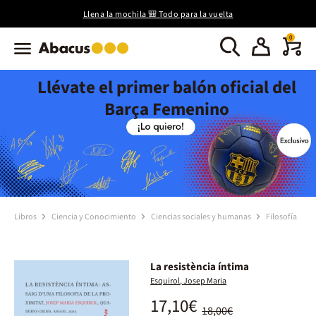
Llena la mochila 🎒 Todo para la vuelta
0
Llévate el primer balón oficial del
Barça Femenino
Libros
Ciencia y Conocimiento
Ciencias sociales y humanas
Filosofía
La resistència íntima
Esquirol, Josep Maria
17,10€
18,00€