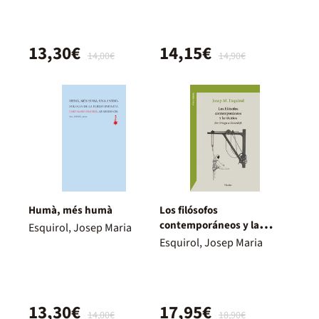
13,30€
14,15€
14,00€
14,90€
Humà, més humà
Los filósofos
contemporáneos y la
Esquirol, Josep Maria
técnica
Esquirol, Josep Maria
13,30€
17,95€
14,00€
18,90€