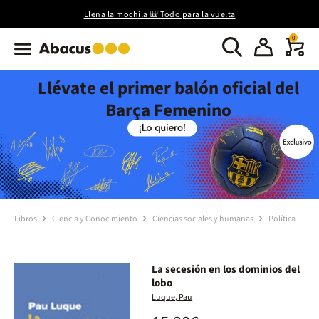
Llena la mochila 🎒 Todo para la vuelta
0
Llévate el primer balón oficial del
Barça Femenino
Libros
Ciencia y Conocimiento
Ciencias sociales y humanas
Política
La secesión en los dominios del
lobo
Luque, Pau