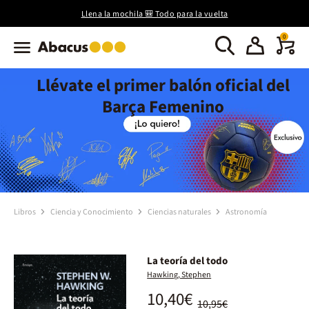
Llena la mochila 🎒 Todo para la vuelta
0
Llévate el primer balón oficial del
Barça Femenino
Libros
Ciencia y Conocimiento
Ciencias naturales
Astronomía
La teoría del todo
Hawking, Stephen
10,40€
10,95€