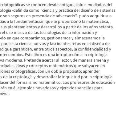
 criptográficas se conocen desde antiguo, solo a mediados del
tología -definida como ''ciencia y práctica del diseño de sistemas
 son seguros en presencia de adversario''- pudo adquirir sus
acias a la fundamentación que le proporcionó la matemática,
sus planteamientos y desarrollos a partir de los años setenta.
n el uso masivo de las tecnologías de la información y
odo en que compartimos, gestionamos y almacenamos la
para esta ciencia nuevos y fascinantes retos en el diseño de
d que garanticen, entre otros aspectos, la confidencialidad y
intercambios. Este libro es una introducción a la criptología
va moderna. Pretende acercar al lector, de manera amena y
principales ideas y conceptos matemáticos que subyacen en
iones criptográficas, con un doble propósito: aprender
 de la criptología y desarrollar la inquietud por la criptología
acer del formalismo matemático. Los profesores de educación
rán en él ejemplos novedosos y ejercicios sencillos para
nivel.