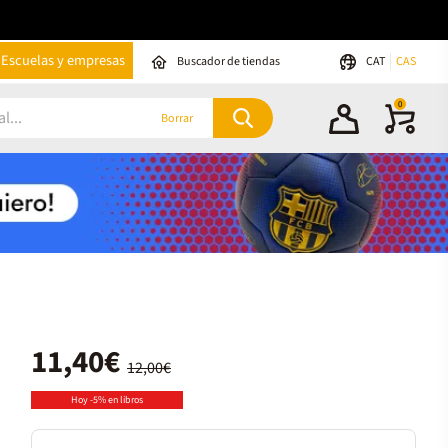
Escuelas y empresas
Buscador de tiendas
CAT
CAS
0
Borrar
11,40€
12,00€
Hoy -5% en libros