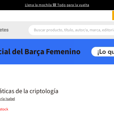
Llena la mochila 🎒 Todo para la vuelta
etes
icial del Barça Femenino
icas de la criptología
ría Isabel
stock