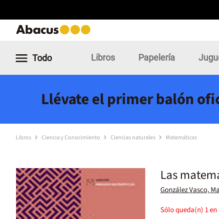
Libros
Papelería
Jugu
Todo
Llévate el primer balón of
Libros
Ciencia y Conocimiento
Ciencias naturales
Matemáticas
Las matemát
González Vasco, Ma
Sólo queda(n)
1
en 