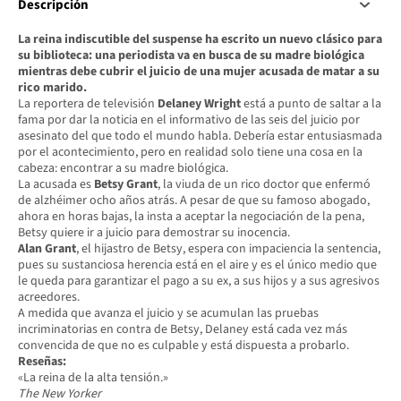
Descripción
La reina indiscutible del suspense ha escrito un nuevo clásico para
su biblioteca: una periodista va en busca de su madre biológica
mientras debe cubrir el juicio de una mujer acusada de matar a su
rico marido.
La reportera de televisión
Delaney Wright
está a punto de saltar a la
fama por dar la noticia en el informativo de las seis del juicio por
asesinato del que todo el mundo habla. Debería estar entusiasmada
por el acontecimiento, pero en realidad solo tiene una cosa en la
cabeza: encontrar a su madre biológica.
La acusada es
Betsy Grant
, la viuda de un rico doctor que enfermó
de alzhéimer ocho años atrás. A pesar de que su famoso abogado,
ahora en horas bajas, la insta a aceptar la negociación de la pena,
Betsy quiere ir a juicio para demostrar su inocencia.
Alan Grant
, el hijastro de Betsy, espera con impaciencia la sentencia,
pues su sustanciosa herencia está en el aire y es el único medio que
le queda para garantizar el pago a su ex, a sus hijos y a sus agresivos
acreedores.
A medida que avanza el juicio y se acumulan las pruebas
incriminatorias en contra de Betsy, Delaney está cada vez más
convencida de que no es culpable y está dispuesta a probarlo.
Reseñas:
«La reina de la alta tensión.»
The New Yorker