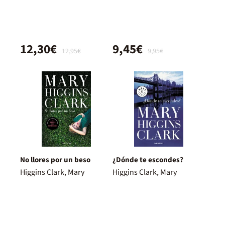
12,30€
9,45€
12,95€
9,95€
No llores por un beso
¿Dónde te escondes?
Higgins Clark, Mary
Higgins Clark, Mary