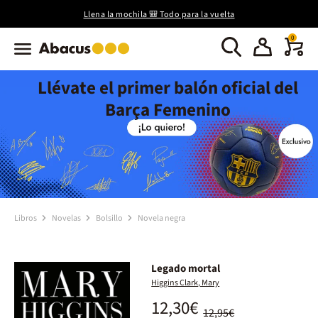
Llena la mochila 🎒 Todo para la vuelta
0
Llévate el primer balón oficial del
Barça Femenino
Libros
Novelas
Bolsillo
Novela negra
Legado mortal
Higgins Clark, Mary
12,30€
12,95€