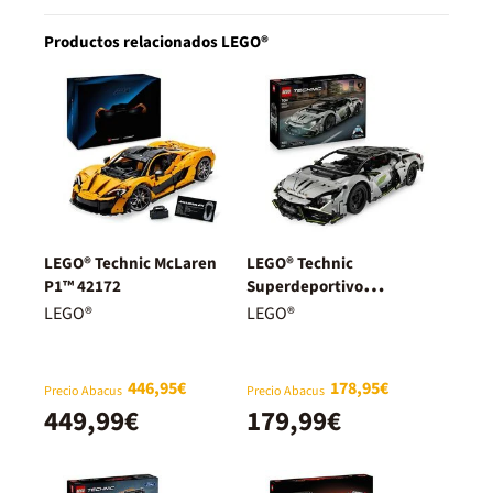
Productos relacionados LEGO®
LEGO® Technic McLaren
LEGO® Technic
P1™ 42172
Superdeportivo
Lamborghini Revuelto
LEGO®
LEGO®
42214
446,95€
178,95€
Precio Abacus
Precio Abacus
449,99€
179,99€