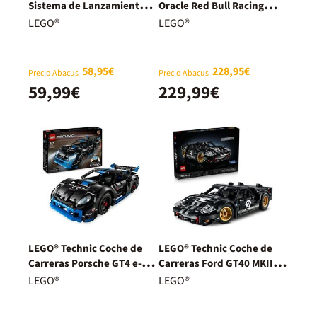
Sistema de Lanzamiento
Oracle Red Bull Racing
Espacial NASA Artemis
RB20 F1 42206
LEGO®
LEGO®
42221
58,95€
228,95€
Precio Abacus
Precio Abacus
59,99€
229,99€
LEGO® Technic Coche de
LEGO® Technic Coche de
Carreras Porsche GT4 e-
Carreras Ford GT40 MKII de
Performance 42176
1966 42223
LEGO®
LEGO®