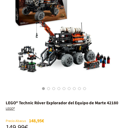
1
2
3
4
5
6
7
8
9
LEGO® Technic Róver Explorador del Equipo de Marte 42180
LEGO®
148,95€
Precio Abacus
149,99€