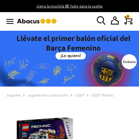
Llena la mochila 🎒 Todo para la vuelta
0
Llévate el primer balón oficial del
Barça Femenino
Juguetes
Juguetes de Construcción
LEGO®
LEGO® Technic