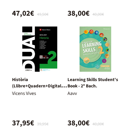
47,02€
38,00€
49,50€
40,00€
Història
Learning Skills Student's
(Llibre+Quadern+Digital)
Book - 2º Bach.
Dual
Vicens Vives
Aavv
37,95€
38,00€
39,95€
40,00€