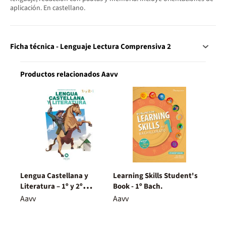
aplicación. En castellano.
Ficha técnica - Lenguaje Lectura Comprensiva 2
Productos relacionados Aavv
Lengua Castellana y
Learning Skills Student's
Literatura – 1º y 2º
Book - 1º Bach.
Bachillerato – Nuevo
Aavv
Aavv
Proyecto Delfos