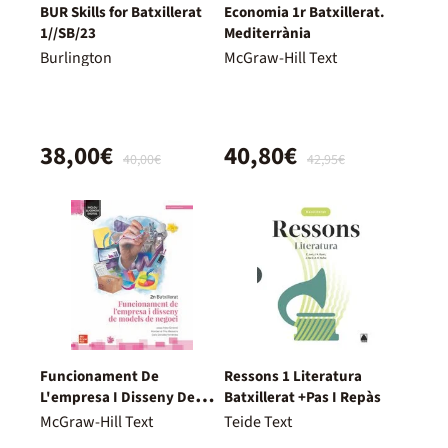
BUR Skills for Batxillerat
Economia 1r Batxillerat.
1//SB/23
Mediterrània
Burlington
McGraw-Hill Text
38,00€
40,80€
40,00€
42,95€
Funcionament De
Ressons 1 Literatura
L'empresa I Disseny De
Batxillerat +Pas I Repàs
Models De Negoci. 2º
McGraw-Hill Text
Teide Text
Batxillerat