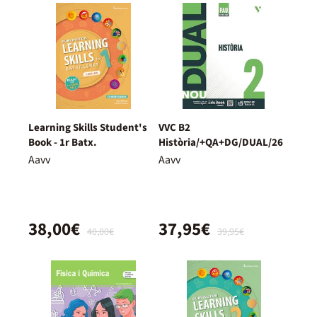
Learning Skills Student's
VVC B2
Book - 1r Batx.
Història/+QA+DG/DUAL/26
Aavv
Aavv
38,00€
37,95€
40,00€
39,95€