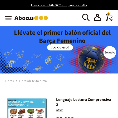
Llena la mochila 🎒 Todo para la vuelta
0
Llévate el primer balón oficial del
Barça Femenino
Libros
Libros de texto curso
Lenguaje Lectura Comprensiva
2
Aavv