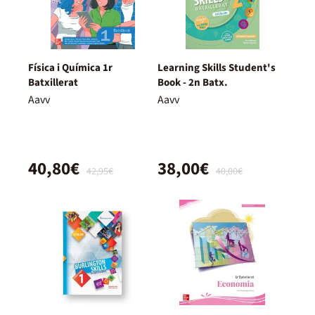
Física i Química 1r
Learning Skills Student's
Batxillerat
Book - 2n Batx.
Aavv
Aavv
40,80€
38,00€
42,95€
40,00€