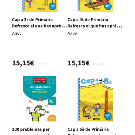
Cap a 3r de Primària
Cap a 4t de Primària
Refresca el que has après a
Refresca el que has après a
2n
3r
Aavv
Aavv
15,15€
15,15€
15,95€
15,95€
100 problemes per
Cap a 5è de Primària