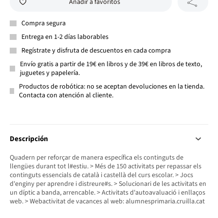
Añadir a favoritos
Compra segura
Entrega en 1-2 días laborables
Regístrate y disfruta de descuentos en cada compra
Envío gratis a partir de 19€ en libros y de 39€ en libros de texto,
juguetes y papelería.
Productos de robótica: no se aceptan devoluciones en la tienda.
Contacta con atención al cliente.
Descripción
Quadern per reforçar de manera específica els continguts de
llengües durant tot l#estiu. > Més de 150 activitats per repassar els
continguts essencials de català i castellà del curs escolar. > Jocs
d'enginy per aprendre i distreure#s. > Solucionari de les activitats en
un díptic a banda, arrencable. > Activitats d'autoavaluació i enllaços
web. > Webactivitat de vacances al web: alumnesprimaria.cruilla.cat