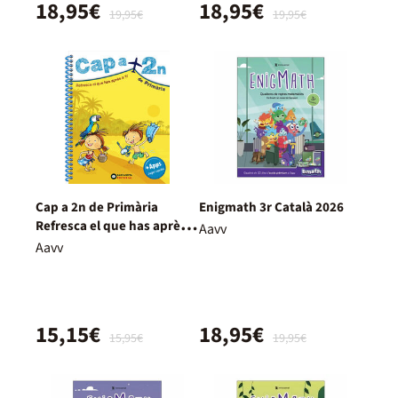
18,95€
18,95€
19,95€
19,95€
Cap a 2n de Primària
Enigmath 3r Català 2026
Refresca el que has après a
Aavv
1r
Aavv
15,15€
18,95€
15,95€
19,95€