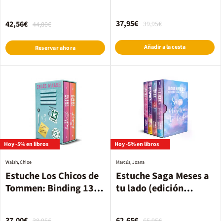
Redeeming 6 (Joey y
Kill Switch y Nightfall)
Aoife)
37,95€
42,56€
39,95€
44,80€
Añadir a la cesta
Reservar ahora
Hoy -5% en libros
Hoy -5% en libros
Walsh, Chloe
Marcús, Joana
Estuche Los Chicos de
Estuche Saga Meses a
Tommen: Binding 13 y
tu lado (edición
Keeping 13 (Johnny y
estuche con las 4
Shannon)
novelas)
37,00€
62,65€