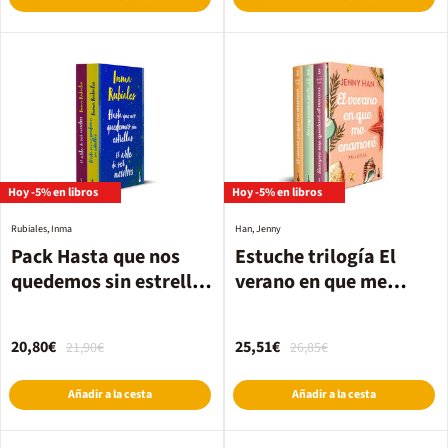
Hoy -5% en libros
Hoy -5% en libros
Rubiales, Inma
Han, Jenny
Pack Hasta que nos
Estuche trilogía El
quedemos sin estrellas
verano en que me
+ El arte de ser
enamoré
nosotros
20,80€
25,51€
21,90€
26,85€
Añadir a la cesta
Añadir a la cesta