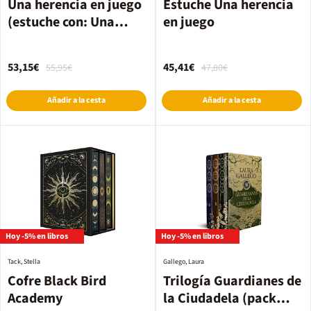
Una herencia en juego
Estuche Una herencia
(estuche con: Una
en juego
herencia en juego / El
legado Hawthorne / La
53,15€
45,41€
55,95€
47,80€
jugada final) (Una
herencia en juego)
Añadir a la cesta
Añadir a la cesta
Hoy -5% en libros
Hoy -5% en libros
Tack, Stella
Gallego, Laura
Cofre Black Bird
Trilogía Guardianes de
Academy
la Ciudadela (pack