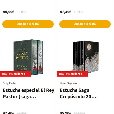
con: El bestiario de
Axlin, El secreto de
84,55€
47,45€
89,00€
49,95€
Xein, La misión de Rox)
Añadir a la cesta
Añadir a la cesta
Hoy -5% en libros
Hoy -5% en libros
Gillig, Rachel
Meyer, Stephenie
Estuche especial El Rey
Estuche Saga
Pastor (saga
Crepúsculo 20
completa)
aniversario (contiene:
Crepúsculo, Luna
47,40€
95,90€
49,90€
100,95€