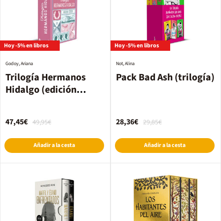
Hoy -5% en libros
Hoy -5% en libros
Godoy, Ariana
Not, Alina
Trilogía Hermanos
Pack Bad Ash (trilogía)
Hidalgo (edición
estuche con las 3
novelas)
47,45€
28,36€
49,95€
29,85€
Añadir a la cesta
Añadir a la cesta