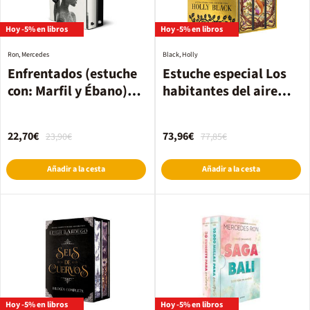
Hoy -5% en libros
Hoy -5% en libros
Ron, Mercedes
Black, Holly
Enfrentados (estuche
Estuche especial Los
con: Marfil y Ébano)
habitantes del aire
(Enfrentados)
(edición especial
limitada)
22,70€
73,96€
23,90€
77,85€
Añadir a la cesta
Añadir a la cesta
Hoy -5% en libros
Hoy -5% en libros