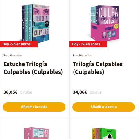
Hoy -5% en libros
Hoy -5% en libros
Ron, Mercedes
Ron, Mercedes
Estuche Trilogía
Trilogía Culpables
Culpables (Culpables)
(Culpables)
36,05€
34,06€
37,95€
35,85€
Añadir a la cesta
Añadir a la cesta