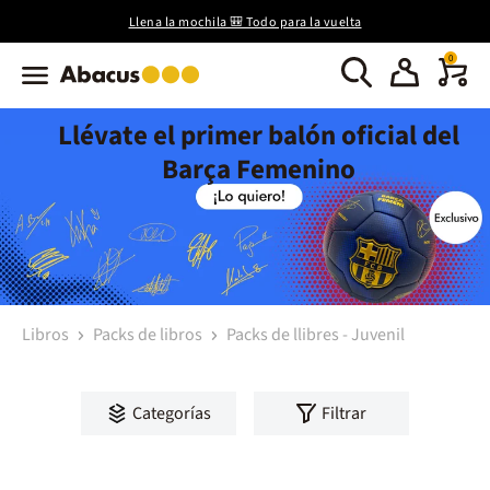
Llena la mochila 🎒 Todo para la vuelta
0
Llévate el primer balón oficial del
Barça Femenino
Libros
Packs de libros
Packs de llibres - Juvenil
Categorías
Filtrar