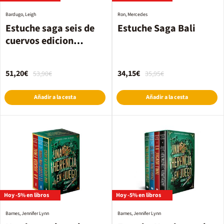
Bardugo, Leigh
Ron, Mercedes
Estuche saga seis de
Estuche Saga Bali
cuervos edicion
especial limitada
51,20€
34,15€
53,90€
35,95€
Añadir a la cesta
Añadir a la cesta
Hoy -5% en libros
Hoy -5% en libros
Barnes, Jennifer Lynn
Barnes, Jennifer Lynn