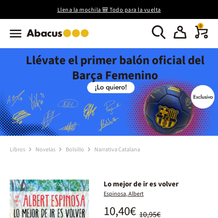
Llena la mochila 🎒 Todo para la vuelta
0
Llévate el primer balón oficial del
Barça Femenino
Libros
Novelas
Bolsillo
Narrativa Catalana
Lo mejor de ir es volver
Espinosa, Albert
10,40€
10,95€