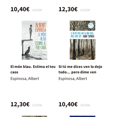
10,40€
12,30€
10,95€
12,95€
El món blau. Estima el teu
Si tú me dices ven lo dejo
caos
todo... pero dime ven
Espinosa, Albert
Espinosa, Albert
12,30€
10,40€
12,95€
10,95€