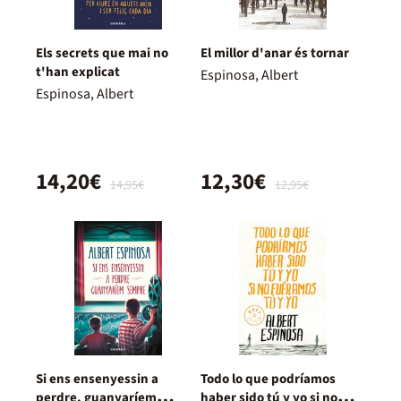
Els secrets que mai no
El millor d'anar és tornar
t'han explicat
Espinosa, Albert
Espinosa, Albert
14,20€
12,30€
14,95€
12,95€
Si ens ensenyessin a
Todo lo que podríamos
perdre, guanyaríem
haber sido tú y yo si no