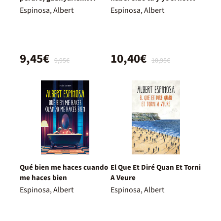
sempre
fuéramos tú y yo
Espinosa, Albert
Espinosa, Albert
9,45€
10,40€
9,95€
10,95€
Qué bien me haces cuando
El Que Et Diré Quan Et Torni
me haces bien
A Veure
Espinosa, Albert
Espinosa, Albert