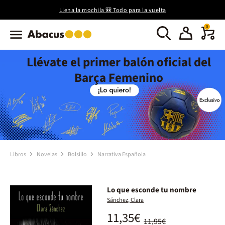
Llena la mochila 🎒 Todo para la vuelta
0
Llévate el primer balón oficial del
Barça Femenino
Libros
Novelas
Bolsillo
Narrativa Española
Lo que esconde tu nombre
Sánchez, Clara
11,35€
11,95€