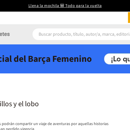
Llena la mochila 🎒 Todo para la vuelta
etes
icial del Barça Femenino
illos y el lobo
podrán compartir un viaje de aventuras por aquellas historias
an perdido vigencia