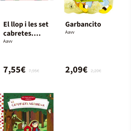
El llop i les set
Garbancito
cabretes.
Aavv
Conte amb
Aavv
mecanismes
7,55€
2,09€
7,95€
2,20€