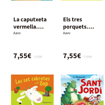
La caputxeta
Els tres
vermella.
porquets.
Conte amb
Conte amb
Aavv
Aavv
mecanismes
mecanismes
7,55€
7,55€
7,95€
7,95€