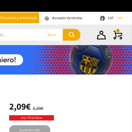
Escuelas y empresas
Buscador de tiendas
CAT
CAS
0
Borrar
2,09€
2,20€
Hoy -5% en libros
A partir de 4 años