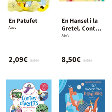
En Patufet
En Hansel i la
Gretel. Conte
Aavv
amb
Aavv
mecanismes
2,09€
8,50€
2,20€
8,95€