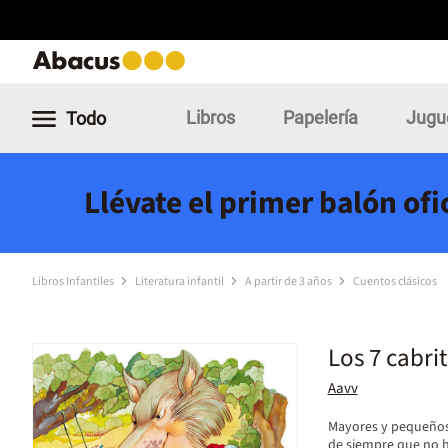
Libros
Papelería
Jugu
Todo
Llévate el primer balón of
Libros Infantiles
Literatura infantil
A partir de 3 años
Cuentos clásicos
Los 7 cabrit
Aavv
Mayores y pequeños 
de siempre que no h