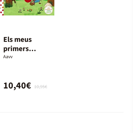
Els meus
primers
clàssics. La
Aavv
Caputxeta
Vermella
10,40€
10,95€