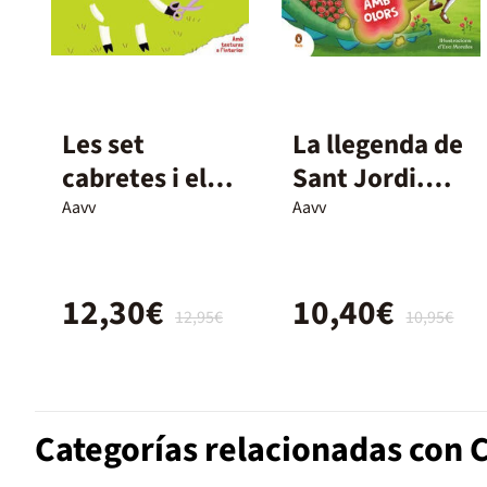
Les set
La llegenda de
cabretes i el
Sant Jordi.
llop
Amb olors!
Aavv
Aavv
12,30€
10,40€
12,95€
10,95€
Categorías relacionadas con C