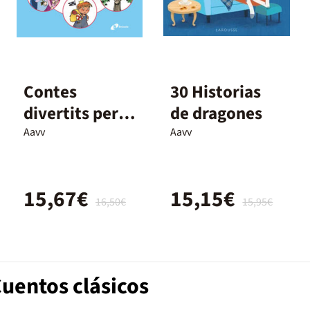
Contes
30 Historias
divertits per a
de dragones
nenes i nens
Aavv
Aavv
15,67€
15,15€
16,50€
15,95€
uentos clásicos