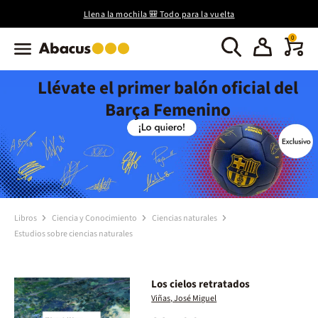
Llena la mochila 🎒 Todo para la vuelta
0
Llévate el primer balón oficial del
Barça Femenino
Libros
Ciencia y Conocimiento
Ciencias naturales
Estudios sobre ciencias naturales
Los cielos retratados
Viñas, José Miguel