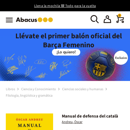
Llena la mochila 🎒 Todo para la vuelta
0
Llévate el primer balón oficial del
Barça Femenino
Libros
Ciencia y Conocimiento
Ciencias sociales y humanas
Filología, lingüística y gramática
Manual de defensa del català
Andreu, Òscar