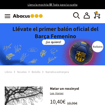
Llena la mochila 🎒 Todo para la vuelta
0
Llévate el primer balón oficial del
Barça Femenino
Libros
Novelas
Bolsillo
Narrativa extranjera
Matar un rossinyol
Lee, Harper
10,40€
10,95€