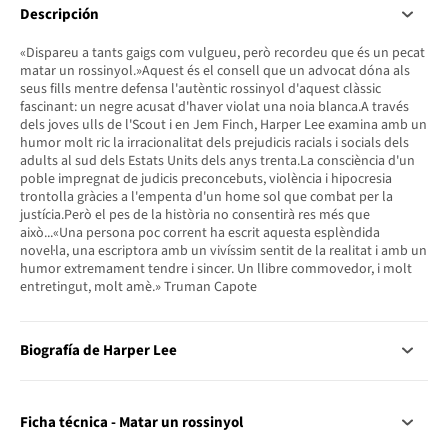
Descripción
«Dispareu a tants gaigs com vulgueu, però recordeu que és un pecat
matar un rossinyol.»Aquest és el consell que un advocat dóna als
seus fills mentre defensa l'autèntic rossinyol d'aquest clàssic
fascinant: un negre acusat d'haver violat una noia blanca.A través
dels joves ulls de l'Scout i en Jem Finch, Harper Lee examina amb un
humor molt ric la irracionalitat dels prejudicis racials i socials dels
adults al sud dels Estats Units dels anys trenta.La consciència d'un
poble impregnat de judicis preconcebuts, violència i hipocresia
trontolla gràcies a l'empenta d'un home sol que combat per la
justícia.Però el pes de la història no consentirà res més que
això...«Una persona poc corrent ha escrit aquesta esplèndida
novel·la, una escriptora amb un vivíssim sentit de la realitat i amb un
humor extremament tendre i sincer. Un llibre commovedor, i molt
entretingut, molt amè.» Truman Capote
Biografía de Harper Lee
Ficha técnica - Matar un rossinyol