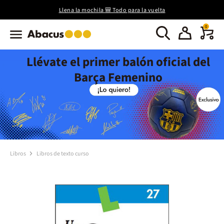
Llena la mochila 🎒 Todo para la vuelta
0
Llévate el primer balón oficial del
Barça Femenino
Libros
Libros de texto curso