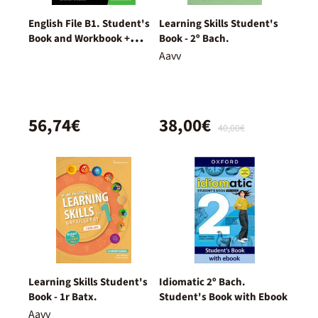
English File B1. Student's
Learning Skills Student's
Book and Workbook +
Book - 2º Bach.
Digital (With Key Pack)
Aavv
56,74€
38,00€
40,00€
Learning Skills Student's
Idiomatic 2º Bach.
Book - 1r Batx.
Student's Book with Ebook
Aavv