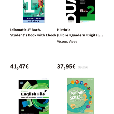
Idiomatic 1º Bach.
Història
Student's Book with Ebook
(Llibre+Quadern+Digital)
Dual
Vicens Vives
41,47€
37,95€
39,95€