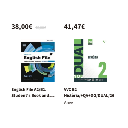
38,00€
41,47€
40,00€
English File A2/B1.
VVC B2
Student's Book and
Història/+QA+DG/DUAL/26
Workbook + Digital
Aavv
(Without Key Pack)