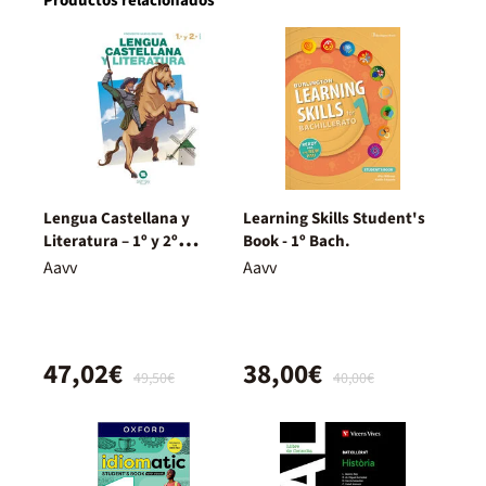
Productos relacionados
Lengua Castellana y
Learning Skills Student's
Literatura – 1º y 2º
Book - 1º Bach.
Bachillerato – Nuevo
Aavv
Aavv
Proyecto Delfos
47,02€
38,00€
49,50€
40,00€