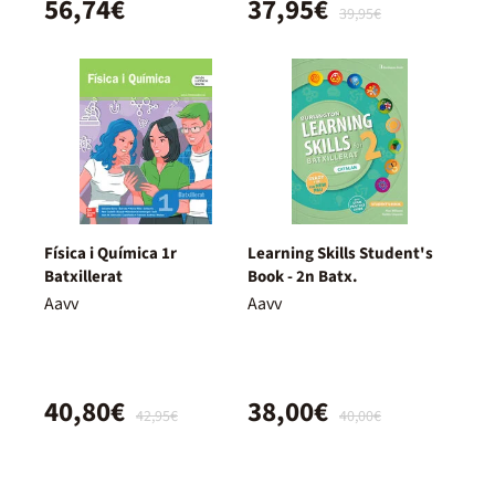
56,74€
37,95€
39,95€
Física i Química 1r
Learning Skills Student's
Batxillerat
Book - 2n Batx.
Aavv
Aavv
40,80€
38,00€
42,95€
40,00€