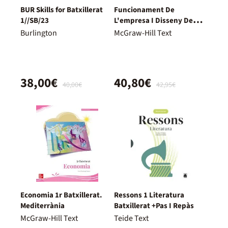
BUR Skills for Batxillerat
Funcionament De
1//SB/23
L'empresa I Disseny De
Models De Negoci. 2º
Burlington
McGraw-Hill Text
Batxillerat
38,00€
40,80€
40,00€
42,95€
Economia 1r Batxillerat.
Ressons 1 Literatura
Mediterrània
Batxillerat +Pas I Repàs
McGraw-Hill Text
Teide Text