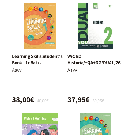
Learning Skills Student's
VVC B2
Book - 1r Batx.
Història/+QA+DG/DUAL/26
Aavv
Aavv
38,00€
37,95€
40,00€
39,95€