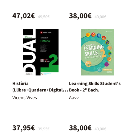
47,02€
38,00€
49,50€
40,00€
Història
Learning Skills Student's
(Llibre+Quadern+Digital)
Book - 2º Bach.
Dual
Vicens Vives
Aavv
37,95€
38,00€
39,95€
40,00€