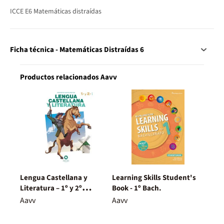
ICCE E6 Matemáticas distraídas
Ficha técnica - Matemáticas Distraídas 6
Productos relacionados Aavv
Lengua Castellana y
Learning Skills Student's
Literatura – 1º y 2º
Book - 1º Bach.
Bachillerato – Nuevo
Aavv
Aavv
Proyecto Delfos