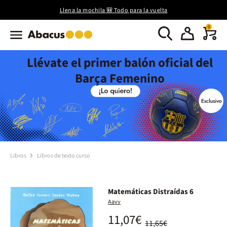
Llena la mochila 🎒 Todo para la vuelta
0
Llévate el primer balón oficial del
Barça Femenino
Libros
Libros de texto curso
Matemáticas Distraídas 6
Aavv
11,07€
11,65€