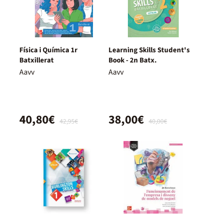
Física i Química 1r
Learning Skills Student's
Batxillerat
Book - 2n Batx.
Aavv
Aavv
40,80€
38,00€
42,95€
40,00€